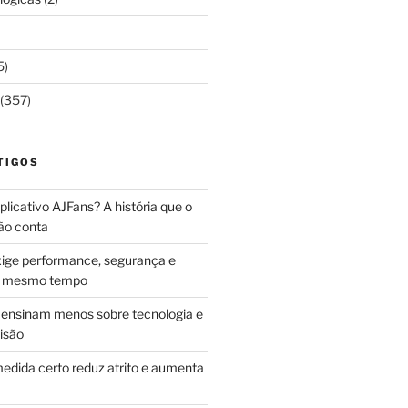
5)
(357)
TIGOS
licativo AJFans? A história que o
ão conta
ige performance, segurança e
ao mesmo tempo
ensinam menos sobre tecnologia e
isão
edida certo reduz atrito e aumenta