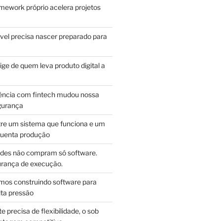
mework próprio acelera projetos
vel precisa nascer preparado para
ge de quem leva produto digital a
ência com fintech mudou nossa
gurança
tre um sistema que funciona e um
guenta produção
des não compram só software.
ança de execução.
mos construindo software para
lta pressão
e precisa de flexibilidade, o sob