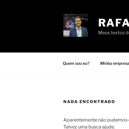
Pular
para
o
RAFA
conteúdo
Meus textos de
Quem sou eu?
Minha empresa
NADA ENCONTRADO
Aparentemente não pudemos en
Talvez uma busca ajude.