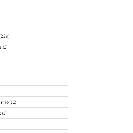
)
(239)
s
(2)
ismo
(12)
o
(1)