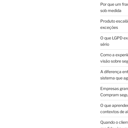
Por que um fra
sob medida
Produto escalá
exceções
O que LGPD exi
sério
Como a experi
visão sobre se
A diferença en
sistema que a
Empresas gran
Compram segur
O que aprende
contextos de a
Quando o client