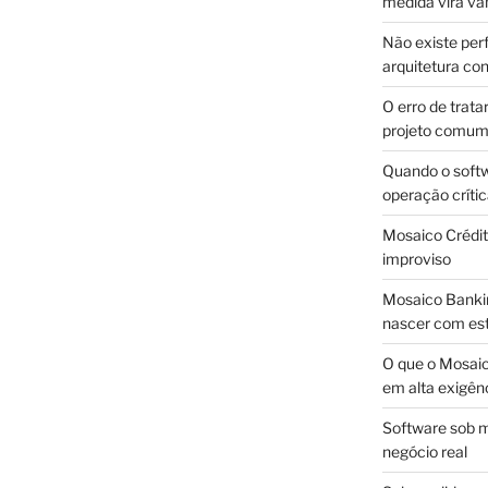
medida vira v
Não existe pe
arquitetura con
O erro de trata
projeto comu
Quando o soft
operação críti
Mosaico Crédito
improviso
Mosaico Bankin
nascer com est
O que o Mosaic
em alta exigên
Software sob m
negócio real