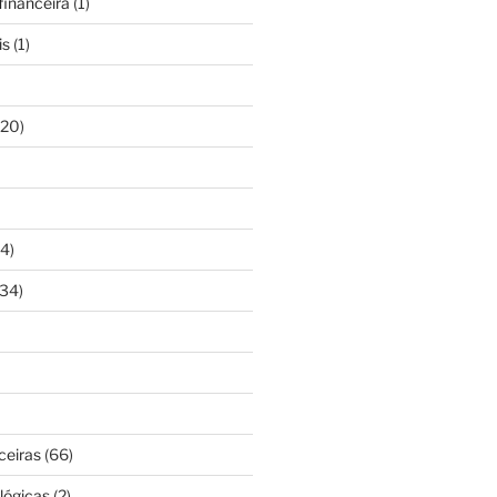
inanceira
(1)
is
(1)
20)
4)
34)
ceiras
(66)
lógicas
(2)