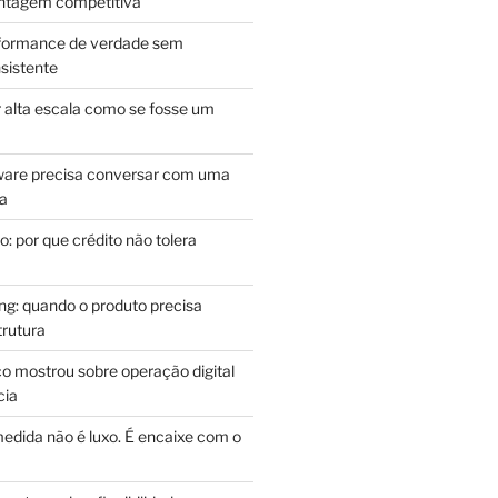
antagem competitiva
rformance de verdade sem
sistente
r alta escala como se fosse um
m
ware precisa conversar com uma
ca
: por que crédito não tolera
g: quando o produto precisa
rutura
o mostrou sobre operação digital
cia
edida não é luxo. É encaixe com o