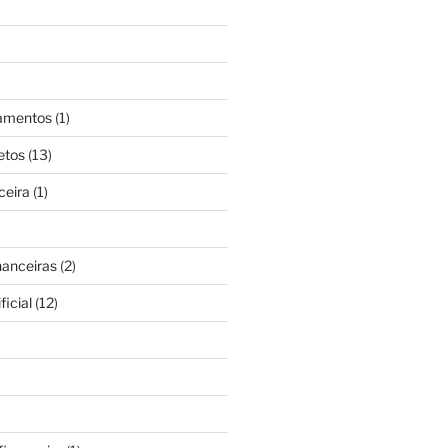
gamentos
(1)
etos
(13)
ceira
(1)
nanceiras
(2)
ficial
(12)