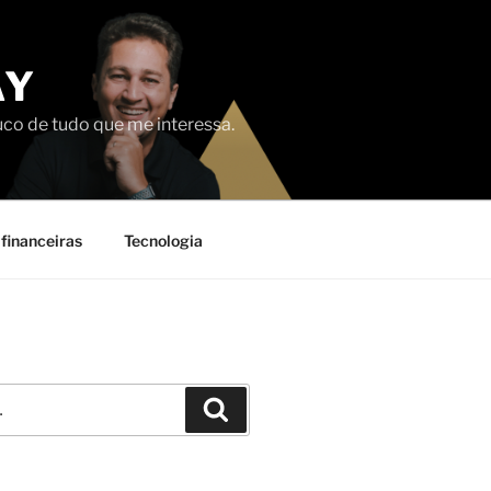
AY
uco de tudo que me interessa.
financeiras
Tecnologia
Pesquisar