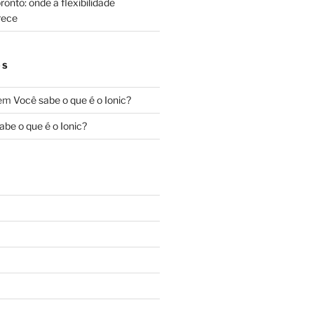
onto: onde a flexibilidade
rece
OS
em
Você sabe o que é o Ionic?
abe o que é o Ionic?