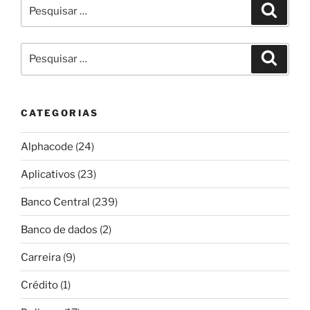
Pesquisar
Pesqui
por:
Pesquisar
Pesqui
por:
CATEGORIAS
Alphacode
(24)
Aplicativos
(23)
Banco Central
(239)
Banco de dados
(2)
Carreira
(9)
Crédito
(1)