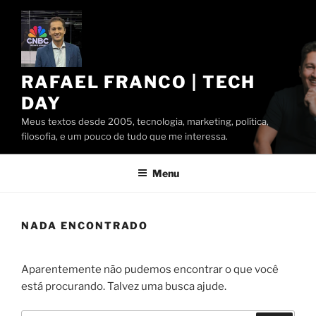
Pular
para
o
conteúdo
RAFAEL FRANCO | TECH
DAY
Meus textos desde 2005, tecnologia, marketing, política,
filosofia, e um pouco de tudo que me interessa.
Menu
NADA ENCONTRADO
Aparentemente não pudemos encontrar o que você
está procurando. Talvez uma busca ajude.