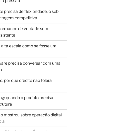
lta pressão
e precisa de flexibilidade, o sob
antagem competitiva
rformance de verdade sem
sistente
r alta escala como se fosse um
m
ware precisa conversar com uma
ca
: por que crédito não tolera
g: quando o produto precisa
rutura
o mostrou sobre operação digital
cia