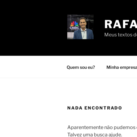
Pular
para
o
RAFA
conteúdo
Meus textos de
Quem sou eu?
Minha empresa
NADA ENCONTRADO
Aparentemente não pudemos en
Talvez uma busca ajude.