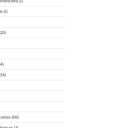
inanceira
(1)
is
(1)
20)
4)
34)
ceiras
(66)
lógicas
(2)