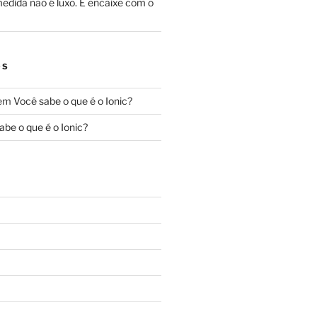
edida não é luxo. É encaixe com o
OS
em
Você sabe o que é o Ionic?
abe o que é o Ionic?