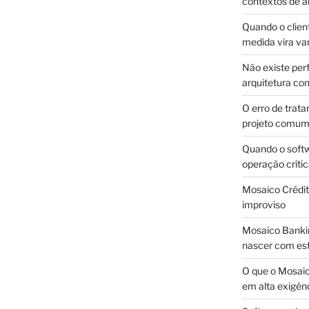
contextos de a
Quando o client
medida vira v
Não existe pe
arquitetura con
O erro de trata
projeto comu
Quando o soft
operação críti
Mosaico Crédito
improviso
Mosaico Bankin
nascer com est
O que o Mosaic
em alta exigên