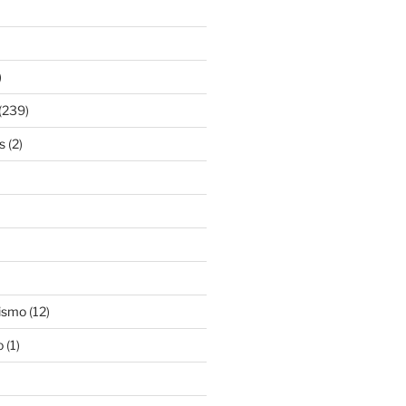
)
(239)
s
(2)
ismo
(12)
o
(1)