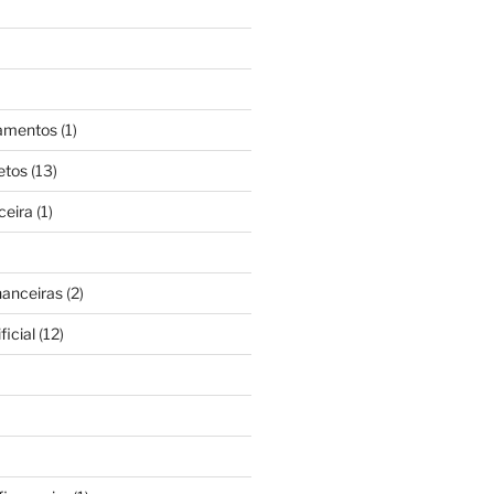
gamentos
(1)
etos
(13)
ceira
(1)
nanceiras
(2)
ficial
(12)