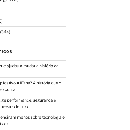
5)
(344)
TIGOS
 que ajudou a mudar a história da
licativo AJFans? A história que o
ão conta
ige performance, segurança e
ao mesmo tempo
ensinam menos sobre tecnologia e
isão