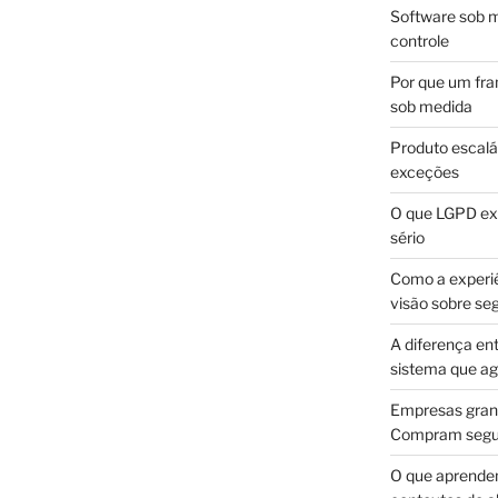
Software sob m
controle
Por que um fra
sob medida
Produto escalá
exceções
O que LGPD exi
sério
Como a experi
visão sobre se
A diferença en
sistema que a
Empresas gran
Compram segur
O que aprende