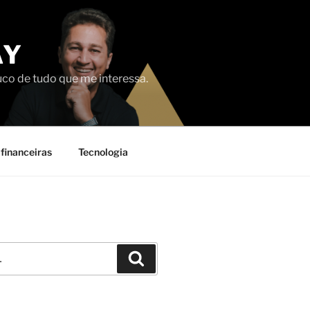
AY
uco de tudo que me interessa.
financeiras
Tecnologia
Pesquisar