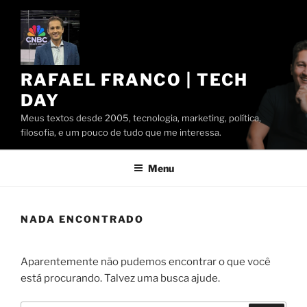
Pular
para
o
conteúdo
RAFAEL FRANCO | TECH
DAY
Meus textos desde 2005, tecnologia, marketing, política,
filosofia, e um pouco de tudo que me interessa.
Menu
NADA ENCONTRADO
Aparentemente não pudemos encontrar o que você
está procurando. Talvez uma busca ajude.