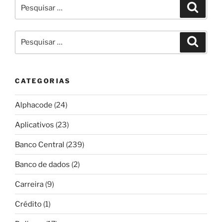
Pesquisar
Pesqui
por:
Pesquisar
Pesqui
por:
CATEGORIAS
Alphacode
(24)
Aplicativos
(23)
Banco Central
(239)
Banco de dados
(2)
Carreira
(9)
Crédito
(1)