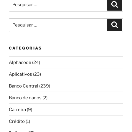
Pesquisar
Pesqui
por:
Pesquisar
Pesqui
por:
CATEGORIAS
Alphacode
(24)
Aplicativos
(23)
Banco Central
(239)
Banco de dados
(2)
Carreira
(9)
Crédito
(1)