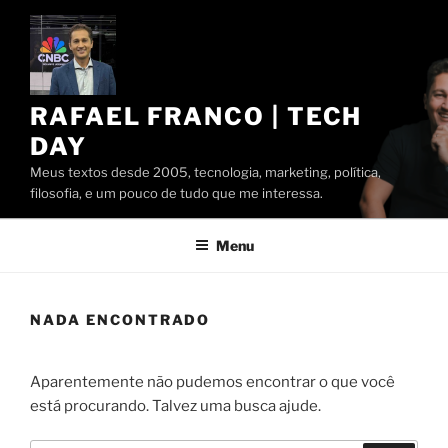
Pular
para
o
conteúdo
RAFAEL FRANCO | TECH
DAY
Meus textos desde 2005, tecnologia, marketing, política,
filosofia, e um pouco de tudo que me interessa.
Menu
NADA ENCONTRADO
Aparentemente não pudemos encontrar o que você
está procurando. Talvez uma busca ajude.