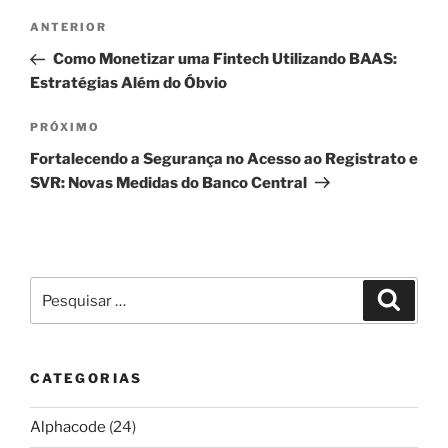
Navegação
Post
ANTERIOR
de
anterior
Como Monetizar uma Fintech Utilizando BAAS:
Post
Estratégias Além do Óbvio
Próximo
PRÓXIMO
post
Fortalecendo a Segurança no Acesso ao Registrato e
SVR: Novas Medidas do Banco Central
Pesquisar
Pesqui
por:
CATEGORIAS
Alphacode
(24)