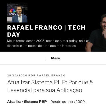
Pular
para
o
conteúdo
RAFAEL FRANCO | TECH
DAY
Meus textos desde 2005, tecnologia, marketing, política,
filosofia, e um pouco de tudo que me interessa.
Menu
PUBLICADO
29/12/2024
POR
RAFAEL FRANCO
EM
Atualizar Sistema PHP: Por que é
Essencial para sua Aplicação
Atualizar Sistema PHP –
Desde os anos 2000,