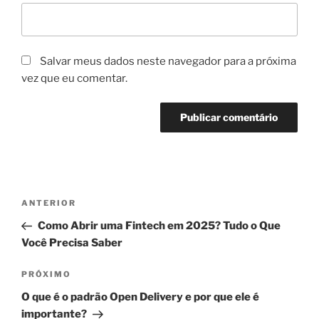
Salvar meus dados neste navegador para a próxima
vez que eu comentar.
Navegação
Post
ANTERIOR
de
anterior
Como Abrir uma Fintech em 2025? Tudo o Que
Post
Você Precisa Saber
Próximo
PRÓXIMO
post
O que é o padrão Open Delivery e por que ele é
importante?