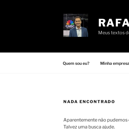
Pular
para
o
RAFA
conteúdo
Meus textos de
Quem sou eu?
Minha empresa
NADA ENCONTRADO
Aparentemente não pudemos en
Talvez uma busca ajude.