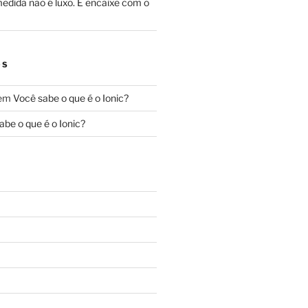
edida não é luxo. É encaixe com o
OS
em
Você sabe o que é o Ionic?
abe o que é o Ionic?