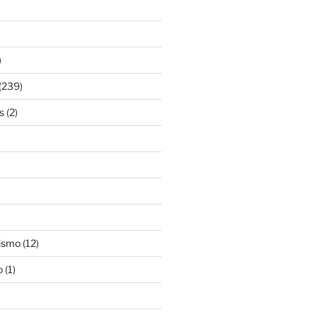
)
(239)
s
(2)
ismo
(12)
o
(1)