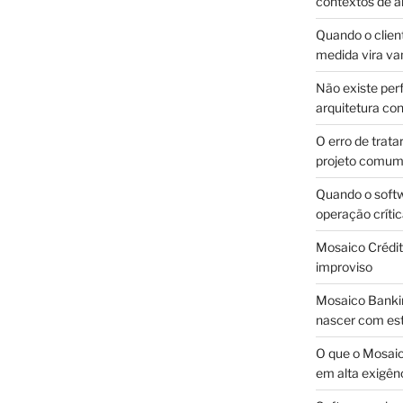
contextos de a
Quando o client
medida vira v
Não existe pe
arquitetura con
O erro de trata
projeto comu
Quando o soft
operação críti
Mosaico Crédito
improviso
Mosaico Bankin
nascer com est
O que o Mosaic
em alta exigên