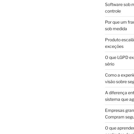
Software sob m
controle
Por que um fra
sob medida
Produto escalá
exceções
O que LGPD exi
sério
Como a experi
visão sobre se
A diferença en
sistema que a
Empresas gran
Compram segur
O que aprende