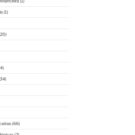
inanceira
(1)
is
(1)
20)
4)
34)
ceiras
(66)
lógicas
(2)