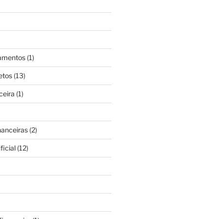
gamentos
(1)
etos
(13)
ceira
(1)
nanceiras
(2)
ficial
(12)