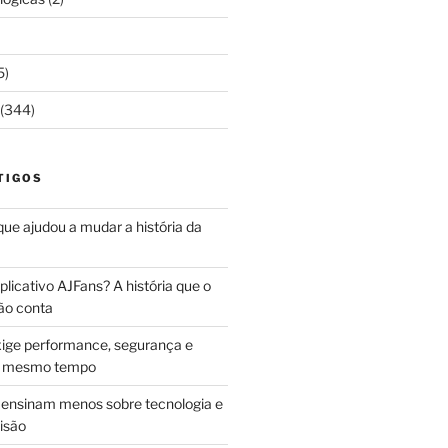
5)
(344)
TIGOS
 que ajudou a mudar a história da
licativo AJFans? A história que o
ão conta
ige performance, segurança e
ao mesmo tempo
ensinam menos sobre tecnologia e
isão