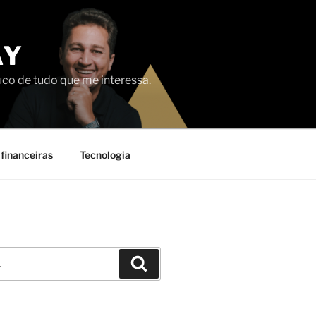
AY
uco de tudo que me interessa.
financeiras
Tecnologia
Pesquisar