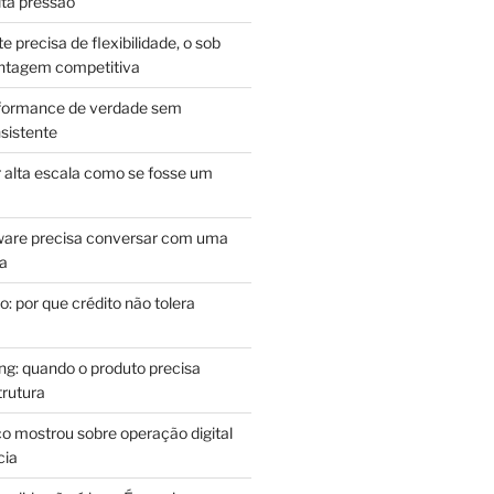
lta pressão
e precisa de flexibilidade, o sob
antagem competitiva
rformance de verdade sem
sistente
r alta escala como se fosse um
m
ware precisa conversar com uma
ca
: por que crédito não tolera
g: quando o produto precisa
rutura
o mostrou sobre operação digital
cia