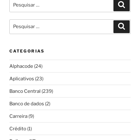
Pesquisar
Pesqui
por:
Pesquisar
Pesqui
por:
CATEGORIAS
Alphacode
(24)
Aplicativos
(23)
Banco Central
(239)
Banco de dados
(2)
Carreira
(9)
Crédito
(1)