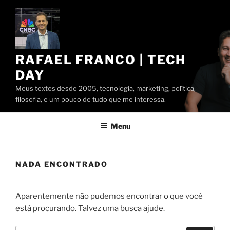
Pular
para
o
conteúdo
RAFAEL FRANCO | TECH
DAY
Meus textos desde 2005, tecnologia, marketing, política,
filosofia, e um pouco de tudo que me interessa.
Menu
NADA ENCONTRADO
Aparentemente não pudemos encontrar o que você
está procurando. Talvez uma busca ajude.