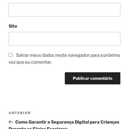
Site
Salvar meus dados neste navegador para a próxima
vez que eu comentar.
Navegação
Post
ANTERIOR
de
anterior
Como Garantir a Segurança Digital para Crianças
Post
Durante as Férias Escolares