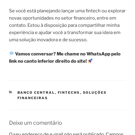
Se você está planejando lançar uma fintech ou explorar
novas oportunidades no setor financeiro, entre em
contato. Estou à disposição para compartilhar minha
experiência e ajudar você a transformar sua ideia em
uma solução inovadora e de sucesso.
Vamos conversar? Me chame no WhatsApp pelo
link no canto inferior direito do site!
CATEGORIAS
BANCO CENTRAL
,
FINTECHS
,
SOLUÇÕES
FINANCEIRAS
Deixe um comentário
O seu endereço de e-mail não será publicado.
Campos