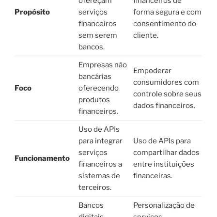
ofereçam
financeiros de
Propósito
serviços
forma segura e com
financeiros
consentimento do
sem serem
cliente.
bancos.
Empresas não
Empoderar
bancárias
consumidores com
Foco
oferecendo
controle sobre seus
produtos
dados financeiros.
financeiros.
Uso de APIs
para integrar
Uso de APIs para
serviços
compartilhar dados
Funcionamento
financeiros a
entre instituições
sistemas de
financeiras.
terceiros.
Bancos
Personalização de
digitais,
serviços