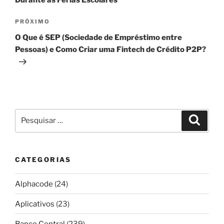
Próximo
PRÓXIMO
post
O Que é SEP (Sociedade de Empréstimo entre
Pessoas) e Como Criar uma Fintech de Crédito P2P?
Pesquisar
Pesqui
por:
CATEGORIAS
Alphacode
(24)
Aplicativos
(23)
Banco Central
(239)