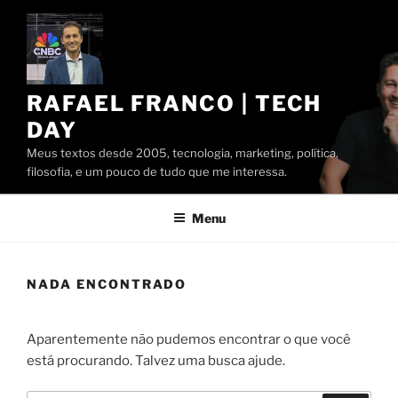
Pular
para
o
conteúdo
RAFAEL FRANCO | TECH
DAY
Meus textos desde 2005, tecnologia, marketing, política,
filosofia, e um pouco de tudo que me interessa.
Menu
NADA ENCONTRADO
Aparentemente não pudemos encontrar o que você
está procurando. Talvez uma busca ajude.