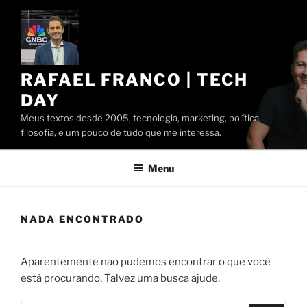
Pular
para
o
conteúdo
RAFAEL FRANCO | TECH
DAY
Meus textos desde 2005, tecnologia, marketing, política,
filosofia, e um pouco de tudo que me interessa.
Menu
NADA ENCONTRADO
Aparentemente não pudemos encontrar o que você
está procurando. Talvez uma busca ajude.