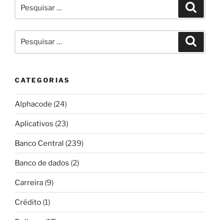
Pesquisar
Pesqui
por:
Pesquisar
Pesqui
por:
CATEGORIAS
Alphacode
(24)
Aplicativos
(23)
Banco Central
(239)
Banco de dados
(2)
Carreira
(9)
Crédito
(1)