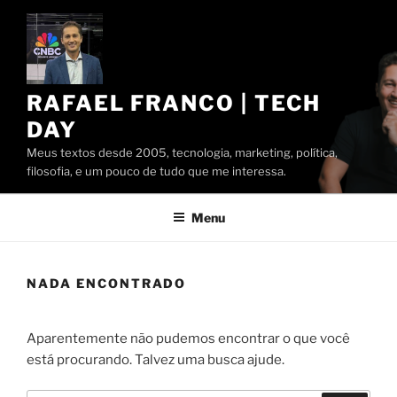
Pular
para
o
conteúdo
RAFAEL FRANCO | TECH
DAY
Meus textos desde 2005, tecnologia, marketing, política,
filosofia, e um pouco de tudo que me interessa.
Menu
NADA ENCONTRADO
Aparentemente não pudemos encontrar o que você
está procurando. Talvez uma busca ajude.