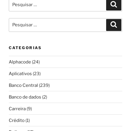
Pesquisar
Pesqui
por:
Pesquisar
Pesqui
por:
CATEGORIAS
Alphacode
(24)
Aplicativos
(23)
Banco Central
(239)
Banco de dados
(2)
Carreira
(9)
Crédito
(1)