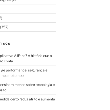
5)
(357)
TIGOS
licativo AJFans? A história que o
ão conta
ige performance, segurança e
ao mesmo tempo
ensinam menos sobre tecnologia e
isão
edida certo reduz atrito e aumenta