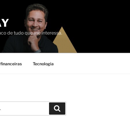
AY
uco de tudo que me interessa.
financeiras
Tecnologia
Pesquisar