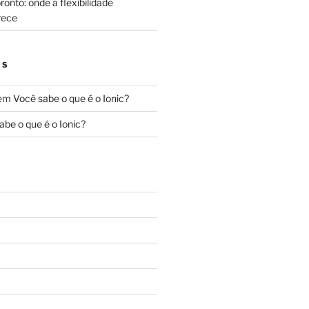
onto: onde a flexibilidade
rece
OS
em
Você sabe o que é o Ionic?
abe o que é o Ionic?