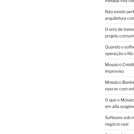
medida vira v
Não existe pe
arquitetura con
O erro de trata
projeto comu
Quando o soft
operação críti
Mosaico Crédito
improviso
Mosaico Bankin
nascer com est
O que o Mosaic
em alta exigên
Software sob m
negócio real