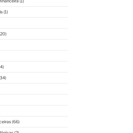
inanceira
(1)
is
(1)
20)
4)
34)
ceiras
(66)
lógicas
(2)