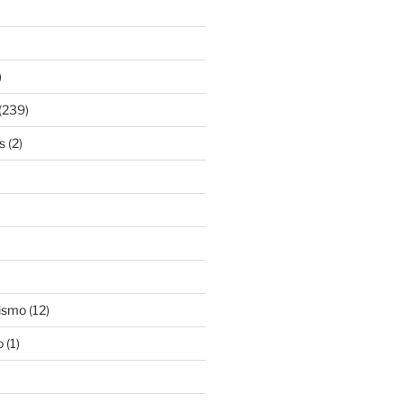
)
(239)
s
(2)
ismo
(12)
o
(1)