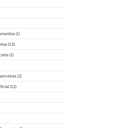
gamentos
(1)
etos
(13)
ceira
(1)
nanceiras
(2)
ficial
(12)