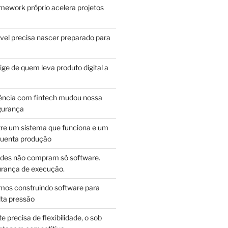
mework próprio acelera projetos
vel precisa nascer preparado para
ge de quem leva produto digital a
ência com fintech mudou nossa
gurança
tre um sistema que funciona e um
guenta produção
des não compram só software.
ança de execução.
mos construindo software para
lta pressão
e precisa de flexibilidade, o sob