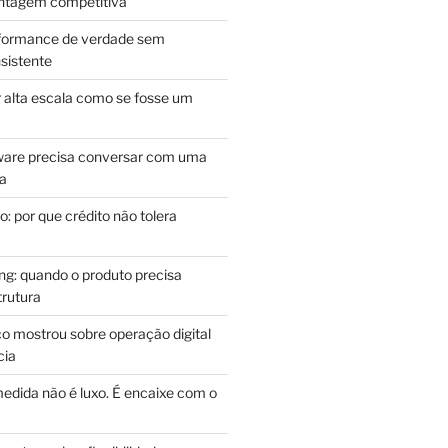
antagem competitiva
rformance de verdade sem
sistente
r alta escala como se fosse um
m
ware precisa conversar com uma
ca
: por que crédito não tolera
g: quando o produto precisa
rutura
o mostrou sobre operação digital
cia
edida não é luxo. É encaixe com o