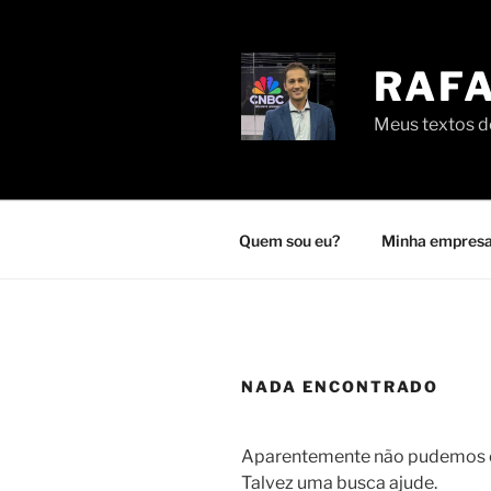
Pular
para
o
RAFA
conteúdo
Meus textos de
Quem sou eu?
Minha empresa
NADA ENCONTRADO
Aparentemente não pudemos en
Talvez uma busca ajude.