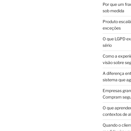
Por que um fra
sob medida
Produto escalá
exceções
O que LGPD exi
sério
Como a experi
visão sobre se
A diferença en
sistema que a
Empresas gran
Compram segur
O que aprende
contextos de a
Quando o client