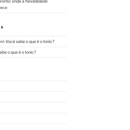
onto: onde a flexibilidade
rece
OS
em
Você sabe o que é o Ionic?
abe o que é o Ionic?