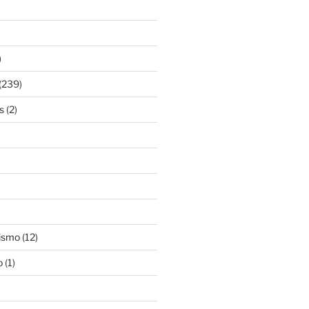
)
(239)
s
(2)
ismo
(12)
o
(1)