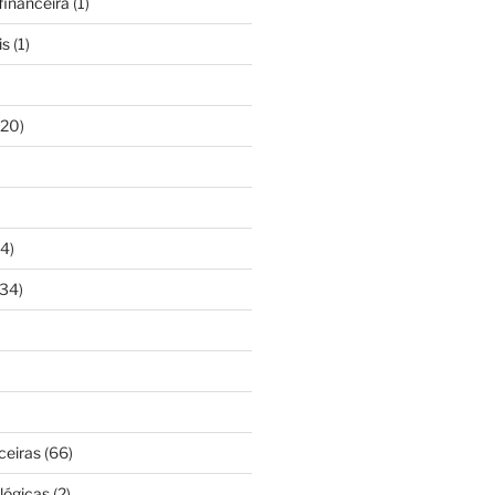
inanceira
(1)
is
(1)
20)
4)
34)
ceiras
(66)
lógicas
(2)