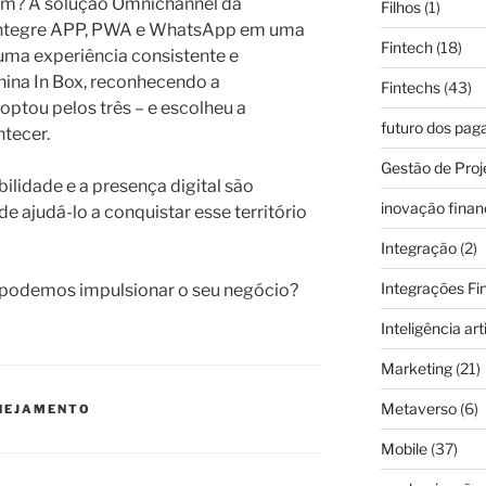
um? A solução Omnichannel da
Filhos
(1)
integre APP, PWA e WhatsApp em uma
Fintech
(18)
uma experiência consistente e
hina In Box, reconhecendo a
Fintechs
(43)
optou pelos três – e escolheu a
futuro dos pa
ntecer.
Gestão de Proj
ilidade e a presença digital são
inovação finan
 ajudá-lo a conquistar esse território
Integração
(2)
Integrações Fi
podemos impulsionar o seu negócio?
Inteligência arti
Marketing
(21)
Metaverso
(6)
NEJAMENTO
Mobile
(37)