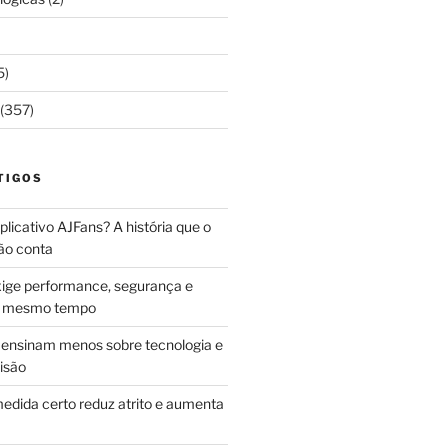
5)
(357)
TIGOS
licativo AJFans? A história que o
ão conta
ige performance, segurança e
ao mesmo tempo
ensinam menos sobre tecnologia e
isão
edida certo reduz atrito e aumenta