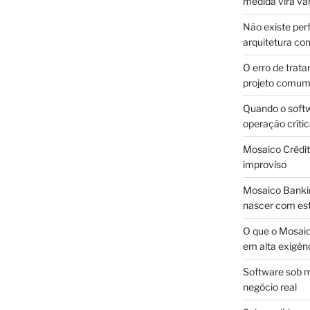
medida vira v
Não existe pe
arquitetura con
O erro de trata
projeto comu
Quando o soft
operação críti
Mosaico Crédito
improviso
Mosaico Bankin
nascer com est
O que o Mosaic
em alta exigên
Software sob m
negócio real