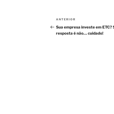
Navegação
Post
ANTERIOR
de
anterior
Sua empresa investe em ETC? 
resposta é não… cuidado!
Post