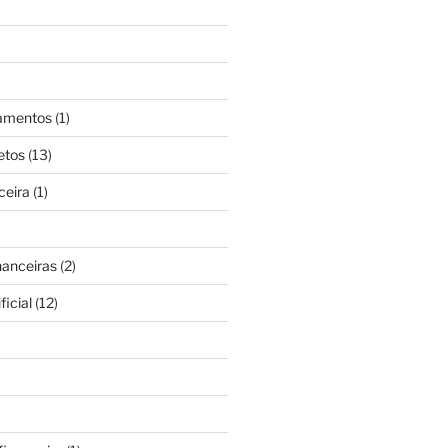
gamentos
(1)
etos
(13)
ceira
(1)
nanceiras
(2)
ficial
(12)