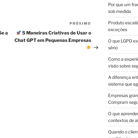
Por que um fra
sob medida
Produto escalá
PRÓXIMO
Próximo
exceções
post
Se a
5 Maneiras Criativas de Usar o
Chat GPT em Pequenas Empresas
O que LGPD exi
sério
Como a experi
visão sobre se
A diferença en
sistema que a
Empresas gran
Compram segur
O que aprende
contextos de a
Quando o client