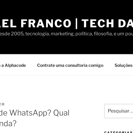
EL FRANCO | TECH D
sde 2005, tecnologia, marketing, política, filosofia, e um po
 a Alphacode
Contrate uma consultoria comigo
Soluções 
CO
Pesquisar
 de WhatsApp? Qual
por:
enda?
CATEGORIAS