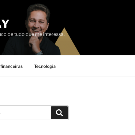
AY
uco de tudo que me interessa.
financeiras
Tecnologia
Pesquisar