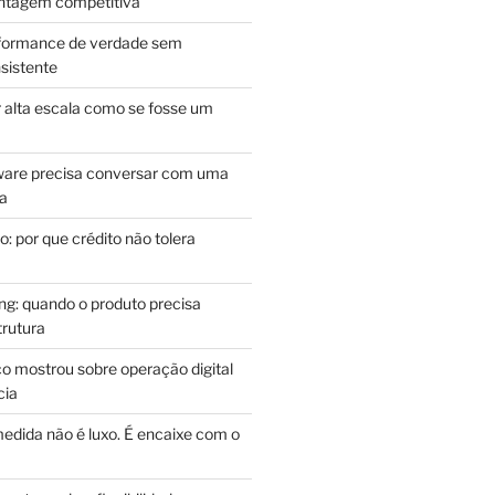
antagem competitiva
rformance de verdade sem
sistente
r alta escala como se fosse um
m
ware precisa conversar com uma
ca
: por que crédito não tolera
g: quando o produto precisa
rutura
o mostrou sobre operação digital
cia
edida não é luxo. É encaixe com o