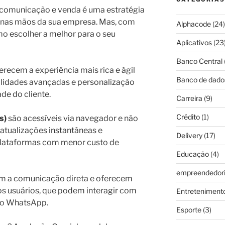
e comunicação e venda é uma estratégia
r nas mãos da sua empresa. Mas, com
Alphacode
(24)
mo escolher a melhor para o seu
Aplicativos
(23
Banco Central
erecem a experiência mais rica e ágil
Banco de dado
alidades avançadas e personalização
de do cliente.
Carreira
(9)
Crédito
(1)
s)
são acessíveis via navegador e não
atualizações instantâneas e
Delivery
(17)
 plataformas com menor custo de
Educação
(4)
empreendedor
am a comunicação direta e oferecem
os usuários, que podem interagir com
Entreteniment
 no WhatsApp.
Esporte
(3)