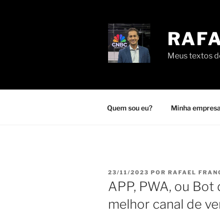
Pular
para
o
RAFA
conteúdo
Meus textos de
Quem sou eu?
Minha empresa
PUBLICADO
23/11/2023
POR
RAFAEL FRAN
EM
APP, PWA, ou Bot
melhor canal de v