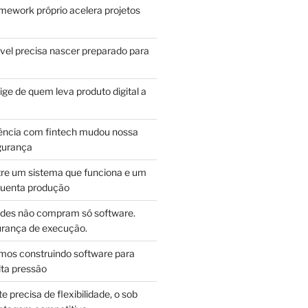
mework próprio acelera projetos
vel precisa nascer preparado para
ge de quem leva produto digital a
ência com fintech mudou nossa
gurança
tre um sistema que funciona e um
guenta produção
des não compram só software.
ança de execução.
mos construindo software para
lta pressão
e precisa de flexibilidade, o sob