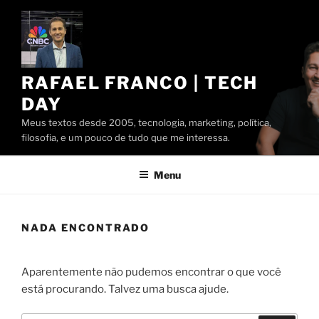
Pular
para
o
conteúdo
RAFAEL FRANCO | TECH
DAY
Meus textos desde 2005, tecnologia, marketing, política,
filosofia, e um pouco de tudo que me interessa.
Menu
NADA ENCONTRADO
Aparentemente não pudemos encontrar o que você
está procurando. Talvez uma busca ajude.