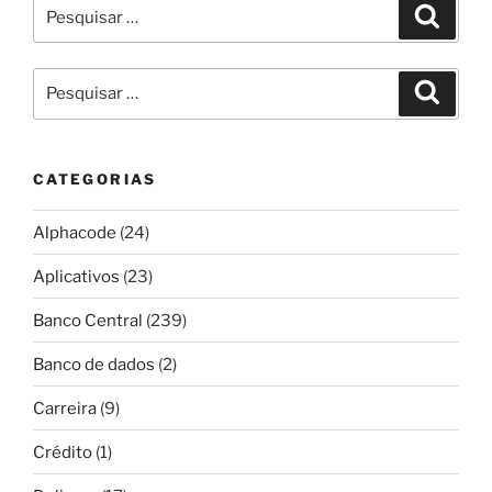
Pesquisar
Pesqui
por:
Pesquisar
Pesqui
por:
CATEGORIAS
Alphacode
(24)
Aplicativos
(23)
Banco Central
(239)
Banco de dados
(2)
Carreira
(9)
Crédito
(1)