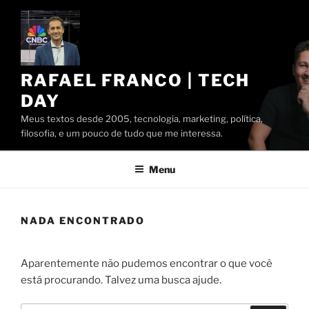
Pular
para
o
conteúdo
RAFAEL FRANCO | TECH
DAY
Meus textos desde 2005, tecnologia, marketing, política,
filosofia, e um pouco de tudo que me interessa.
Menu
NADA ENCONTRADO
Aparentemente não pudemos encontrar o que você
está procurando. Talvez uma busca ajude.