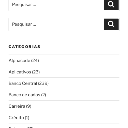
Pesquisar
Pesqui
por:
Pesquisar
Pesqui
por:
CATEGORIAS
Alphacode
(24)
Aplicativos
(23)
Banco Central
(239)
Banco de dados
(2)
Carreira
(9)
Crédito
(1)