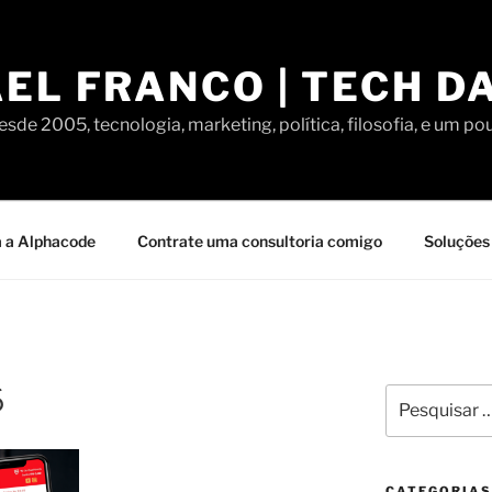
EL FRANCO | TECH D
sde 2005, tecnologia, marketing, política, filosofia, e um po
 a Alphacode
Contrate uma consultoria comigo
Soluções 
6
Pesquisar
por:
CATEGORIAS