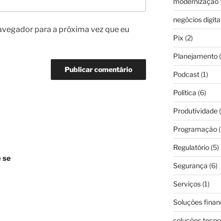
modernização f
negócios digita
avegador para a próxima vez que eu
Pix
(2)
Planejamento
(
Podcast
(1)
Política
(6)
Produtividade
(
Programação
(
Regulatório
(5)
 se
Segurança
(6)
Serviços
(1)
Soluções finan
soluções tecno