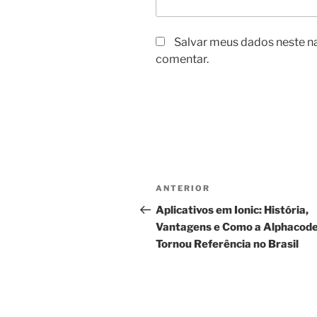
Salvar meus dados neste n
comentar.
Navegação
Post
ANTERIOR
de
anterior
Aplicativos em Ionic: História,
Vantagens e Como a Alphacode
Post
Tornou Referência no Brasil