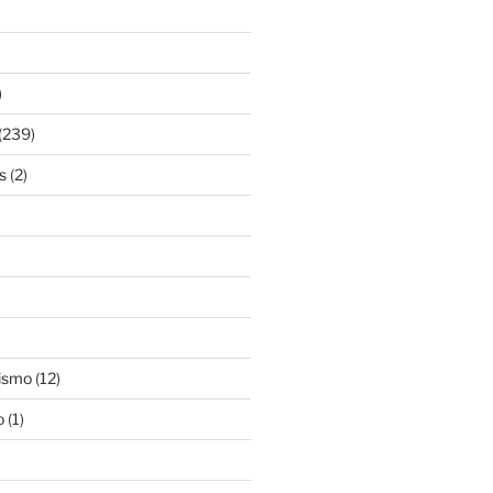
)
(239)
s
(2)
ismo
(12)
o
(1)