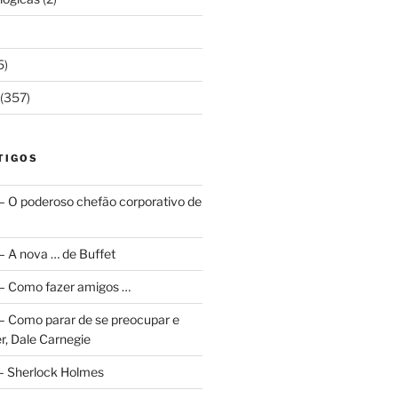
5)
(357)
TIGOS
 – O poderoso chefão corporativo de
 – A nova … de Buffet
a – Como fazer amigos …
a – Como parar de se preocupar e
r, Dale Carnegie
 – Sherlock Holmes