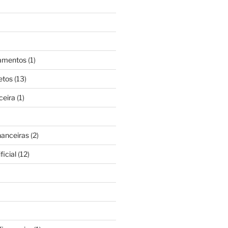
gamentos
(1)
etos
(13)
ceira
(1)
nanceiras
(2)
ficial
(12)