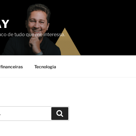
AY
uco de tudo que me interessa.
financeiras
Tecnologia
Pesquisar