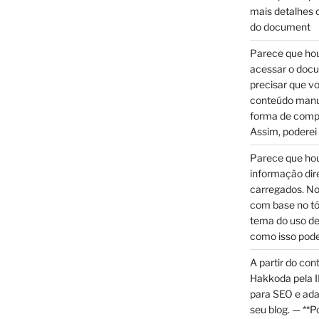
mais detalhes o
do document
Parece que hou
acessar o doc
precisar que v
conteúdo manu
forma de compar
Assim, poderei
Parece que hou
informação di
carregados. No
com base no tó
tema do uso de
como isso pode
A partir do con
Hakkoda pela I
para SEO e ada
seu blog. — **