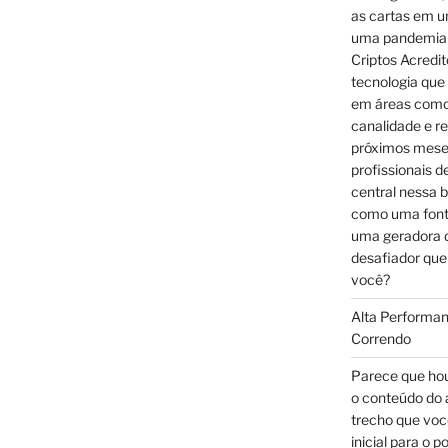
as cartas em u
uma pandemia 
Criptos Acredi
tecnologia que
em áreas como 
canalidade e r
próximos mese
profissionais 
central nessa b
como uma font
uma geradora d
desafiador que
você?
Alta Performan
Correndo
Parece que hou
o conteúdo do 
trecho que voc
inicial para o 