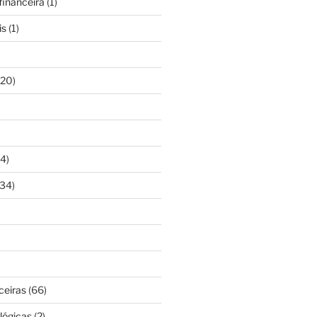
inanceira
(1)
is
(1)
20)
4)
34)
ceiras
(66)
lógicas
(2)