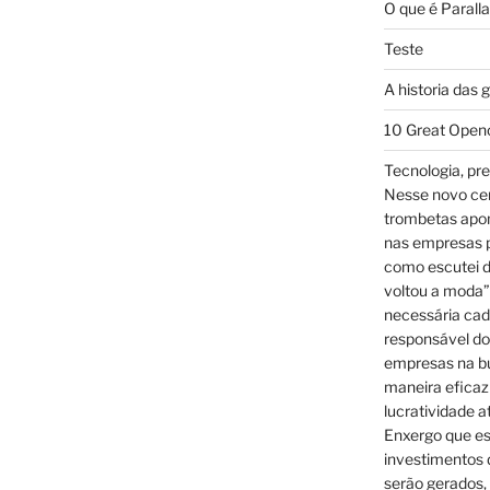
O que é Parall
Teste
A historia das 
10 Great Open
Tecnologia, pre
Nesse novo cená
trombetas apo
nas empresas p
como escutei d
voltou a moda”
necessária cad
responsável dos
empresas na bu
maneira eficaz
lucratividade a
Enxergo que es
investimentos 
serão gerados, 