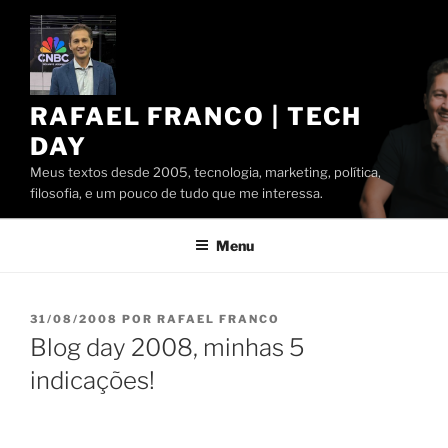
Pular
para
o
conteúdo
RAFAEL FRANCO | TECH
DAY
Meus textos desde 2005, tecnologia, marketing, política,
filosofia, e um pouco de tudo que me interessa.
Menu
PUBLICADO
31/08/2008
POR
RAFAEL FRANCO
EM
Blog day 2008, minhas 5
indicações!