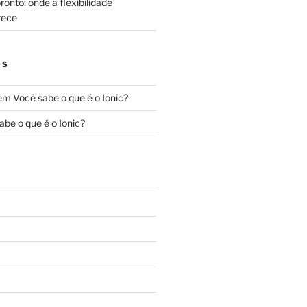
onto: onde a flexibilidade
rece
OS
em
Você sabe o que é o Ionic?
abe o que é o Ionic?