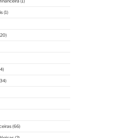
inanceira
(1)
is
(1)
20)
4)
34)
ceiras
(66)
lógicas
(2)