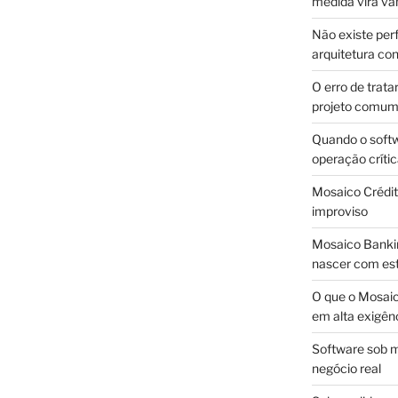
medida vira v
Não existe pe
arquitetura con
O erro de trata
projeto comu
Quando o soft
operação críti
Mosaico Crédito
improviso
Mosaico Bankin
nascer com est
O que o Mosaic
em alta exigên
Software sob m
negócio real