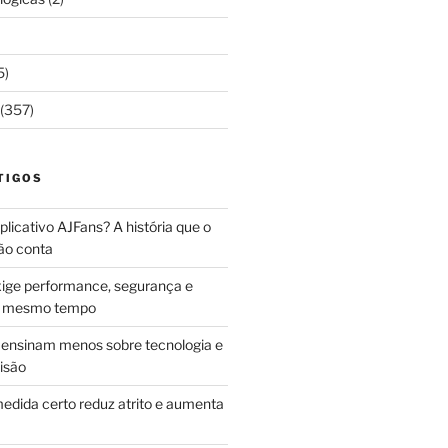
5)
(357)
TIGOS
licativo AJFans? A história que o
ão conta
ige performance, segurança e
ao mesmo tempo
ensinam menos sobre tecnologia e
isão
edida certo reduz atrito e aumenta