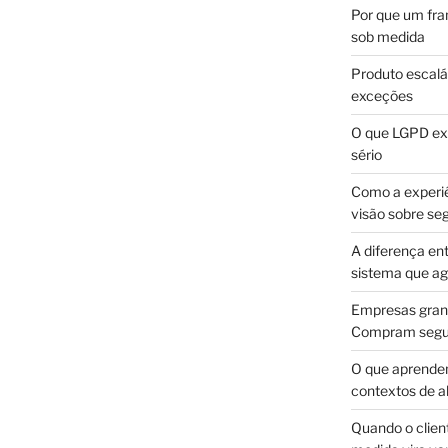
Por que um fra
sob medida
Produto escalá
exceções
O que LGPD exi
sério
Como a experi
visão sobre se
A diferença en
sistema que a
Empresas gran
Compram segur
O que aprende
contextos de a
Quando o client