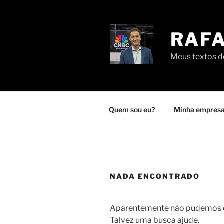
Pular
para
o
RAFA
conteúdo
Meus textos de
Quem sou eu?
Minha empresa
NADA ENCONTRADO
Aparentemente não pudemos en
Talvez uma busca ajude.