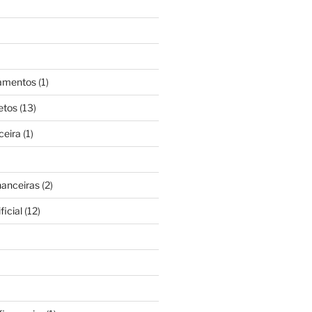
gamentos
(1)
etos
(13)
ceira
(1)
nanceiras
(2)
ficial
(12)