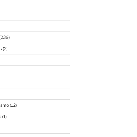
)
(239)
s
(2)
ismo
(12)
o
(1)