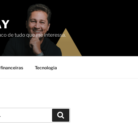
AY
uco de tudo que me interessa.
financeiras
Tecnologia
Pesquisar