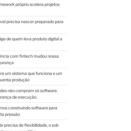
mework próprio acelera projetos
vel precisa nascer preparado para
ge de quem leva produto digital a
ência com fintech mudou nossa
gurança
tre um sistema que funciona e um
guenta produção
des não compram só software.
ança de execução.
mos construindo software para
lta pressão
e precisa de flexibilidade, o sob