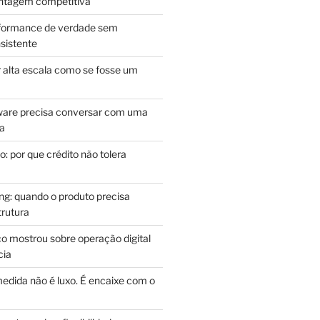
antagem competitiva
rformance de verdade sem
sistente
r alta escala como se fosse um
m
ware precisa conversar com uma
ca
: por que crédito não tolera
g: quando o produto precisa
rutura
o mostrou sobre operação digital
cia
edida não é luxo. É encaixe com o