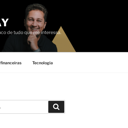
AY
uco de tudo que me interessa.
financeiras
Tecnologia
Pesquisar