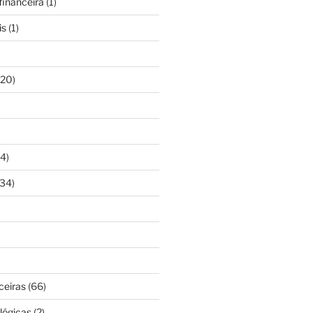
inanceira
(1)
is
(1)
20)
4)
34)
ceiras
(66)
lógicas
(2)