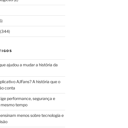
5)
(344)
TIGOS
 que ajudou a mudar a história da
licativo AJFans? A história que o
ão conta
ige performance, segurança e
ao mesmo tempo
ensinam menos sobre tecnologia e
isão