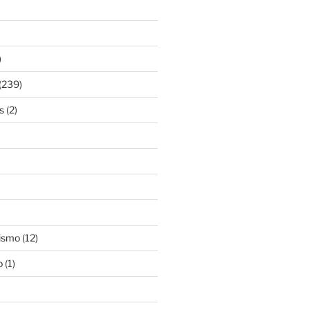
)
(239)
s
(2)
ismo
(12)
o
(1)