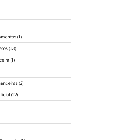
gamentos
(1)
etos
(13)
ceira
(1)
nanceiras
(2)
ficial
(12)