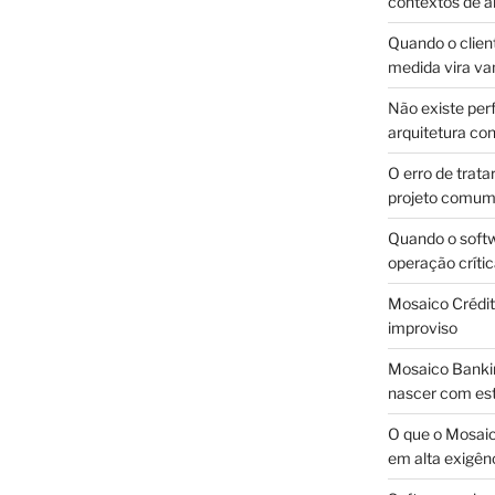
contextos de a
Quando o client
medida vira v
Não existe pe
arquitetura con
O erro de trata
projeto comu
Quando o soft
operação críti
Mosaico Crédito
improviso
Mosaico Bankin
nascer com est
O que o Mosaic
em alta exigên