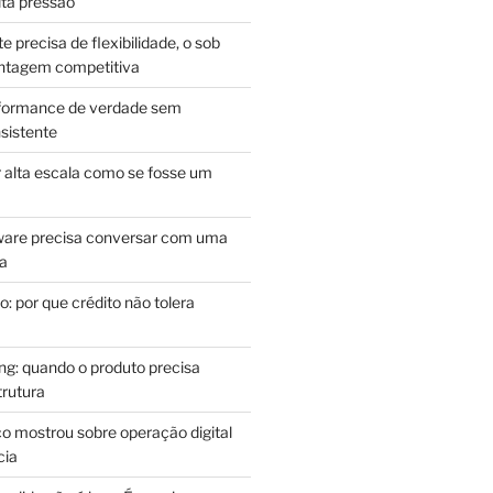
lta pressão
e precisa de flexibilidade, o sob
antagem competitiva
rformance de verdade sem
sistente
r alta escala como se fosse um
m
ware precisa conversar com uma
ca
: por que crédito não tolera
g: quando o produto precisa
rutura
o mostrou sobre operação digital
cia