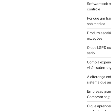
Software sob m
controle
Por que um fra
sob medida
Produto escalá
exceções
O que LGPD exi
sério
Como a experi
visão sobre se
A diferença en
sistema que a
Empresas gran
Compram segur
O que aprende