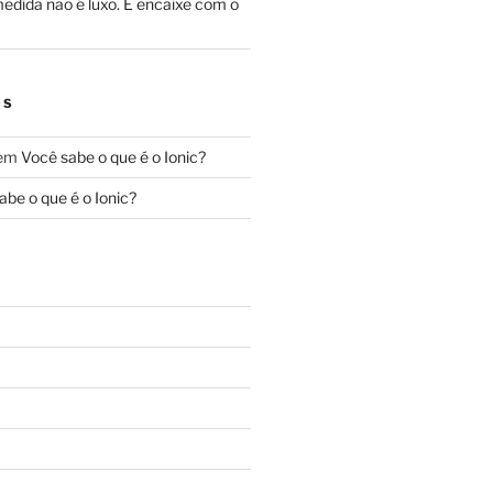
edida não é luxo. É encaixe com o
OS
em
Você sabe o que é o Ionic?
abe o que é o Ionic?