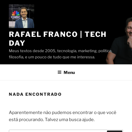
Pular
para
o
conteúdo
RAFAEL FRANCO | TECH
DAY
Meus textos desde 2005, tecnologia, marketing, política,
filosofia, e um pouco de tudo que me interessa.
Menu
NADA ENCONTRADO
Aparentemente não pudemos encontrar o que você
está procurando. Talvez uma busca ajude.