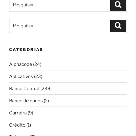
Pesquisar
Pesqui
por:
Pesquisar
Pesqui
por:
CATEGORIAS
Alphacode
(24)
Aplicativos
(23)
Banco Central
(239)
Banco de dados
(2)
Carreira
(9)
Crédito
(1)