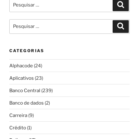
Pesquisar
Pesqui
por:
Pesquisar
Pesqui
por:
CATEGORIAS
Alphacode
(24)
Aplicativos
(23)
Banco Central
(239)
Banco de dados
(2)
Carreira
(9)
Crédito
(1)