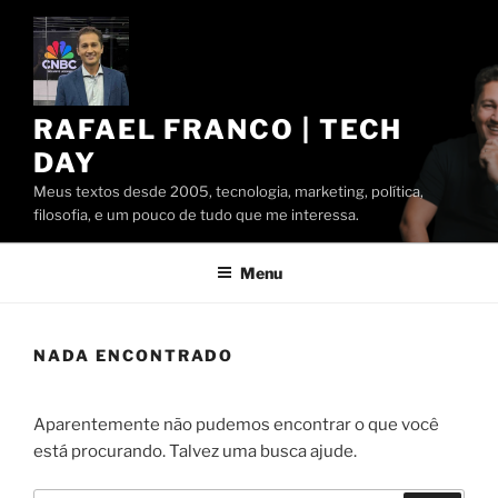
Pular
para
o
conteúdo
RAFAEL FRANCO | TECH
DAY
Meus textos desde 2005, tecnologia, marketing, política,
filosofia, e um pouco de tudo que me interessa.
Menu
NADA ENCONTRADO
Aparentemente não pudemos encontrar o que você
está procurando. Talvez uma busca ajude.