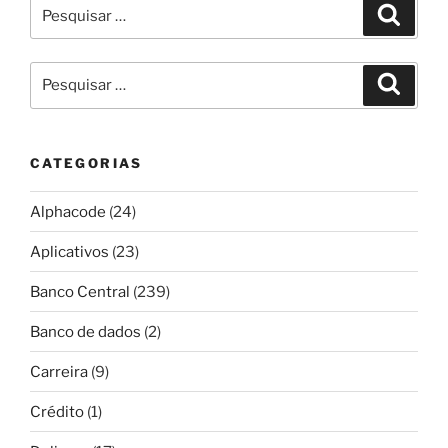
Pesquisar
Pesqui
por:
Pesquisar
Pesqui
por:
CATEGORIAS
Alphacode
(24)
Aplicativos
(23)
Banco Central
(239)
Banco de dados
(2)
Carreira
(9)
Crédito
(1)