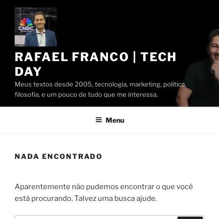
Pular
para
o
conteúdo
RAFAEL FRANCO | TECH
DAY
Meus textos desde 2005, tecnologia, marketing, política,
filosofia, e um pouco de tudo que me interessa.
Menu
NADA ENCONTRADO
Aparentemente não pudemos encontrar o que você
está procurando. Talvez uma busca ajude.