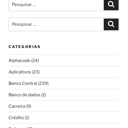
Pesquisar
Pesqui
por:
Pesquisar
Pesqui
por:
CATEGORIAS
Alphacode
(24)
Aplicativos
(23)
Banco Central
(239)
Banco de dados
(2)
Carreira
(9)
Crédito
(1)