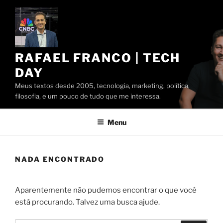
Pular
para
o
conteúdo
RAFAEL FRANCO | TECH
DAY
Meus textos desde 2005, tecnologia, marketing, política,
filosofia, e um pouco de tudo que me interessa.
Menu
NADA ENCONTRADO
Aparentemente não pudemos encontrar o que você
está procurando. Talvez uma busca ajude.