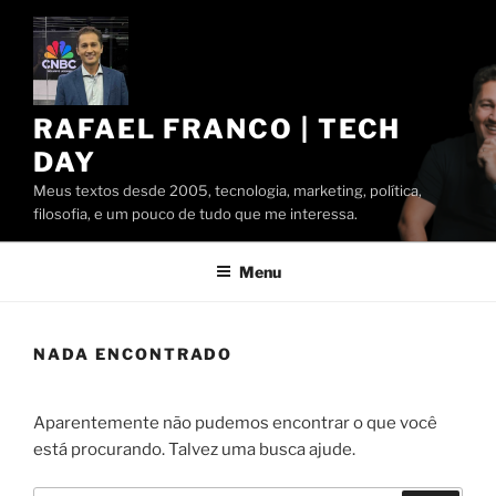
Pular
para
o
conteúdo
RAFAEL FRANCO | TECH
DAY
Meus textos desde 2005, tecnologia, marketing, política,
filosofia, e um pouco de tudo que me interessa.
Menu
NADA ENCONTRADO
Aparentemente não pudemos encontrar o que você
está procurando. Talvez uma busca ajude.