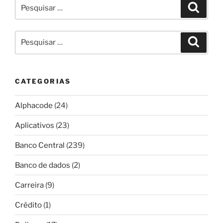
Pesquisar
Pesqui
por:
Pesquisar
Pesqui
por:
CATEGORIAS
Alphacode
(24)
Aplicativos
(23)
Banco Central
(239)
Banco de dados
(2)
Carreira
(9)
Crédito
(1)