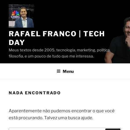
Pular
para
o
conteúdo
RAFAEL FRANCO | TECH
DAY
Meus textos desde 2005, tecnologia, marketing, política,
filosofia, e um pouco de tudo que me interessa.
Menu
NADA ENCONTRADO
Aparentemente não pudemos encontrar o que você
está procurando. Talvez uma busca ajude.