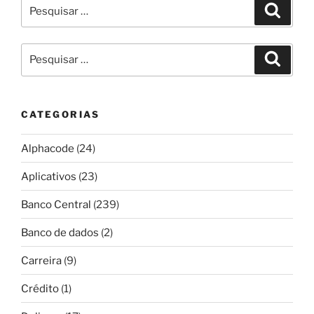
Pesquisar
Pesqui
por:
Pesquisar
Pesqui
por:
CATEGORIAS
Alphacode
(24)
Aplicativos
(23)
Banco Central
(239)
Banco de dados
(2)
Carreira
(9)
Crédito
(1)