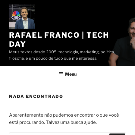
Pular
para
o
conteúdo
RAFAEL FRANCO | TECH
DAY
Meus textos desde 2005, tecnologia, marketing, política,
filosofia, e um pouco de tudo que me interessa.
Menu
NADA ENCONTRADO
Aparentemente não pudemos encontrar o que você
está procurando. Talvez uma busca ajude.