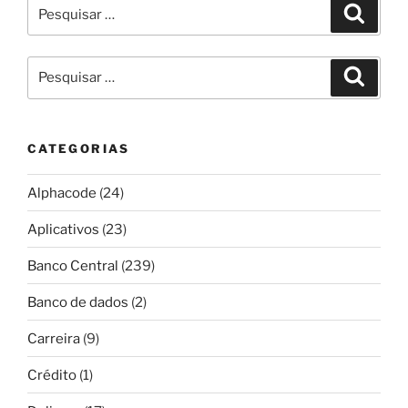
Pesquisar
Pesqui
por:
Pesquisar
Pesqui
por:
CATEGORIAS
Alphacode
(24)
Aplicativos
(23)
Banco Central
(239)
Banco de dados
(2)
Carreira
(9)
Crédito
(1)