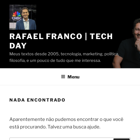
Pular
para
o
conteúdo
RAFAEL FRANCO | TECH
DAY
Meus textos desde 2005, tecnologia, marketing, política,
filosofia, e um pouco de tudo que me interessa.
Menu
NADA ENCONTRADO
Aparentemente não pudemos encontrar o que você
está procurando. Talvez uma busca ajude.