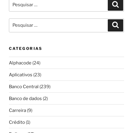
Pesquisar
Pesqui
por:
Pesquisar
Pesqui
por:
CATEGORIAS
Alphacode
(24)
Aplicativos
(23)
Banco Central
(239)
Banco de dados
(2)
Carreira
(9)
Crédito
(1)