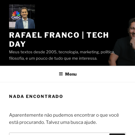
Pular
para
o
conteúdo
RAFAEL FRANCO | TECH
DAY
Meus textos desde 2005, tecnologia, marketing, política,
filosofia, e um pouco de tudo que me interessa.
Menu
NADA ENCONTRADO
Aparentemente não pudemos encontrar o que você
está procurando. Talvez uma busca ajude.