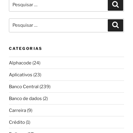
Pesquisar
Pesqui
por:
Pesquisar
Pesqui
por:
CATEGORIAS
Alphacode
(24)
Aplicativos
(23)
Banco Central
(239)
Banco de dados
(2)
Carreira
(9)
Crédito
(1)