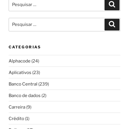
Pesquisar
Pesqui
por:
Pesquisar
Pesqui
por:
CATEGORIAS
Alphacode
(24)
Aplicativos
(23)
Banco Central
(239)
Banco de dados
(2)
Carreira
(9)
Crédito
(1)