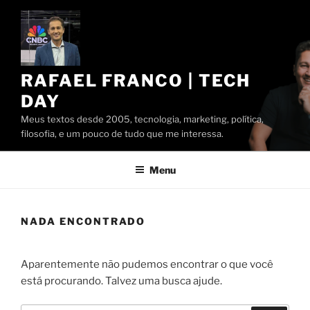
Pular
para
o
conteúdo
RAFAEL FRANCO | TECH
DAY
Meus textos desde 2005, tecnologia, marketing, política,
filosofia, e um pouco de tudo que me interessa.
Menu
NADA ENCONTRADO
Aparentemente não pudemos encontrar o que você
está procurando. Talvez uma busca ajude.