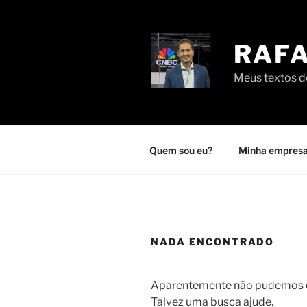
Pular
para
o
RAFA
conteúdo
Meus textos de
Quem sou eu?
Minha empresa
NADA ENCONTRADO
Aparentemente não pudemos en
Talvez uma busca ajude.