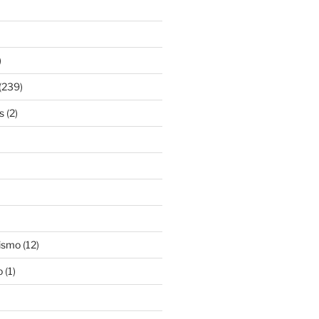
)
(239)
s
(2)
ismo
(12)
o
(1)