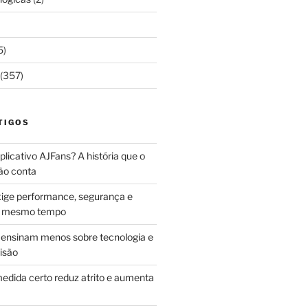
5)
(357)
TIGOS
licativo AJFans? A história que o
ão conta
ige performance, segurança e
ao mesmo tempo
ensinam menos sobre tecnologia e
isão
edida certo reduz atrito e aumenta