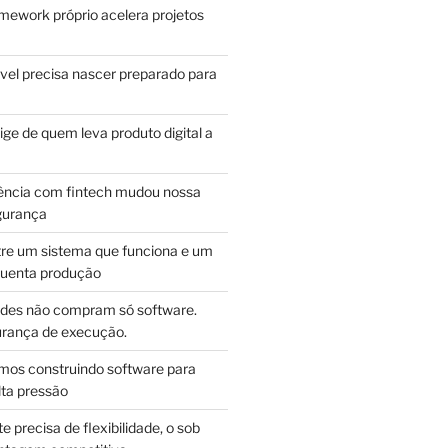
mework próprio acelera projetos
vel precisa nascer preparado para
ge de quem leva produto digital a
ência com fintech mudou nossa
gurança
tre um sistema que funciona e um
guenta produção
des não compram só software.
ança de execução.
mos construindo software para
lta pressão
e precisa de flexibilidade, o sob