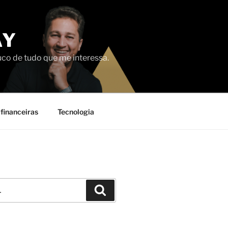
AY
uco de tudo que me interessa.
financeiras
Tecnologia
Pesquisar