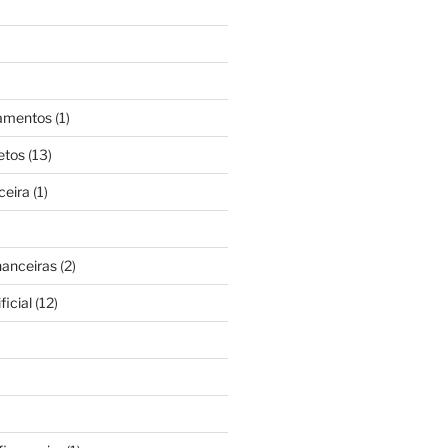
gamentos
(1)
etos
(13)
ceira
(1)
nanceiras
(2)
ficial
(12)