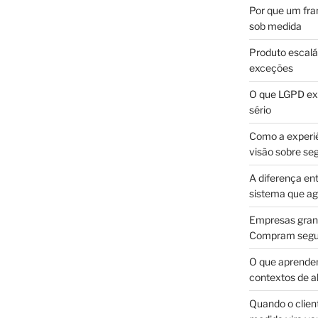
Por que um fra
sob medida
Produto escalá
exceções
O que LGPD exi
sério
Como a experi
visão sobre se
A diferença en
sistema que a
Empresas gran
Compram segur
O que aprende
contextos de a
Quando o client