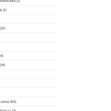
inanceira
(1)
is
(1)
20)
4)
34)
ceiras
(66)
lógicas
(2)