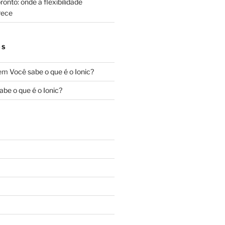
onto: onde a flexibilidade
rece
OS
em
Você sabe o que é o Ionic?
abe o que é o Ionic?