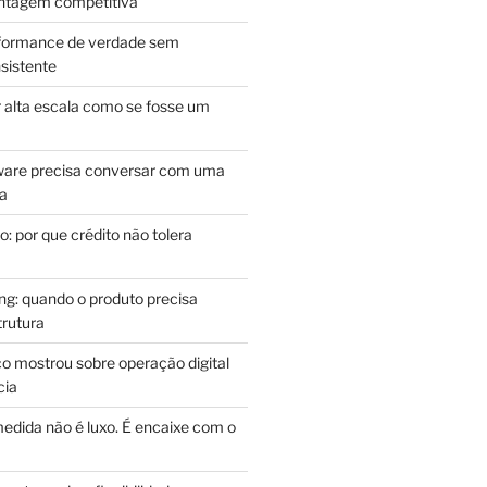
antagem competitiva
rformance de verdade sem
sistente
r alta escala como se fosse um
m
ware precisa conversar com uma
ca
: por que crédito não tolera
g: quando o produto precisa
rutura
o mostrou sobre operação digital
cia
edida não é luxo. É encaixe com o