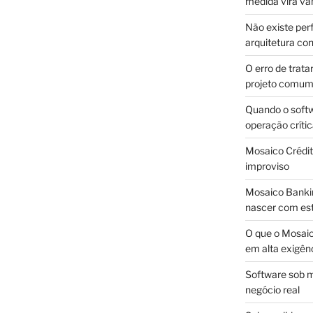
medida vira v
Não existe pe
arquitetura con
O erro de trata
projeto comu
Quando o soft
operação críti
Mosaico Crédito
improviso
Mosaico Bankin
nascer com est
O que o Mosaic
em alta exigên
Software sob m
negócio real