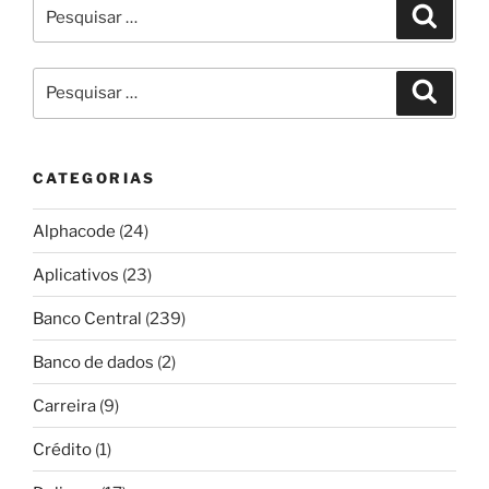
Pesquisar
Pesqui
por:
Pesquisar
Pesqui
por:
CATEGORIAS
Alphacode
(24)
Aplicativos
(23)
Banco Central
(239)
Banco de dados
(2)
Carreira
(9)
Crédito
(1)