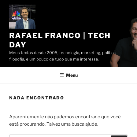
Pular
para
o
conteúdo
RAFAEL FRANCO | TECH
DAY
Meus textos desde 2005, tecnologia, marketing, política,
filosofia, e um pouco de tudo que me interessa.
Menu
NADA ENCONTRADO
Aparentemente não pudemos encontrar o que você
está procurando. Talvez uma busca ajude.