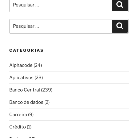
Pesquisar
Pesqui
por:
Pesquisar
Pesqui
por:
CATEGORIAS
Alphacode
(24)
Aplicativos
(23)
Banco Central
(239)
Banco de dados
(2)
Carreira
(9)
Crédito
(1)