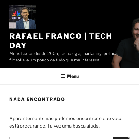
Pular
para
o
conteúdo
RAFAEL FRANCO | TECH
DAY
Meus textos desde 2005, tecnologia, marketing, política,
filosofia, e um pouco de tudo que me interessa.
Menu
NADA ENCONTRADO
Aparentemente não pudemos encontrar o que você
está procurando. Talvez uma busca ajude.