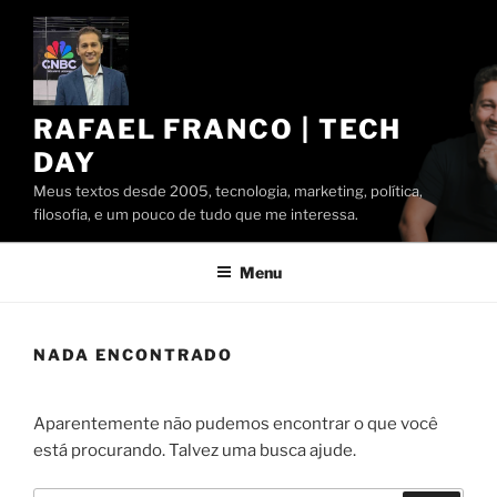
Pular
para
o
conteúdo
RAFAEL FRANCO | TECH
DAY
Meus textos desde 2005, tecnologia, marketing, política,
filosofia, e um pouco de tudo que me interessa.
Menu
NADA ENCONTRADO
Aparentemente não pudemos encontrar o que você
está procurando. Talvez uma busca ajude.