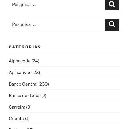
Pesquisar
Pesqui
por:
Pesquisar
Pesqui
por:
CATEGORIAS
Alphacode
(24)
Aplicativos
(23)
Banco Central
(239)
Banco de dados
(2)
Carreira
(9)
Crédito
(1)