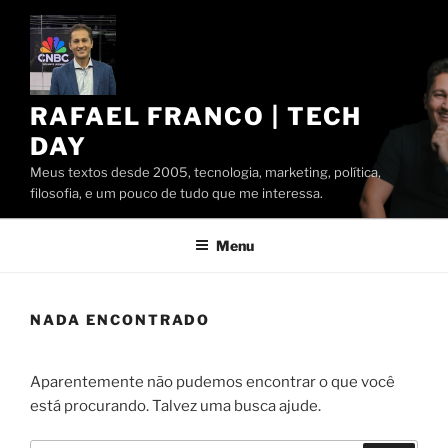
Pular
para
o
conteúdo
RAFAEL FRANCO | TECH
DAY
Meus textos desde 2005, tecnologia, marketing, política,
filosofia, e um pouco de tudo que me interessa.
Menu
NADA ENCONTRADO
Aparentemente não pudemos encontrar o que você
está procurando. Talvez uma busca ajude.