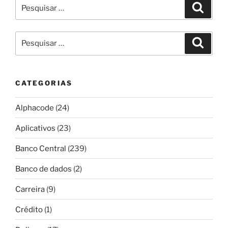
Pesquisar
Pesqui
por:
Pesquisar
Pesqui
por:
CATEGORIAS
Alphacode
(24)
Aplicativos
(23)
Banco Central
(239)
Banco de dados
(2)
Carreira
(9)
Crédito
(1)