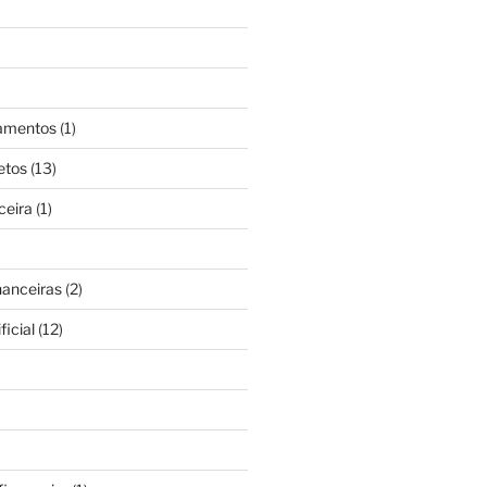
gamentos
(1)
etos
(13)
ceira
(1)
nanceiras
(2)
ficial
(12)