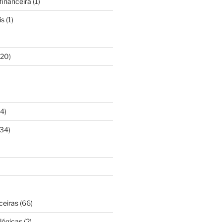
inanceira
(1)
is
(1)
20)
4)
34)
ceiras
(66)
lógicas
(2)