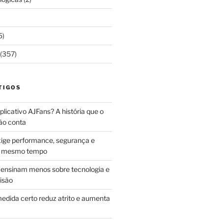
5)
(357)
TIGOS
licativo AJFans? A história que o
ão conta
ige performance, segurança e
ao mesmo tempo
ensinam menos sobre tecnologia e
isão
edida certo reduz atrito e aumenta