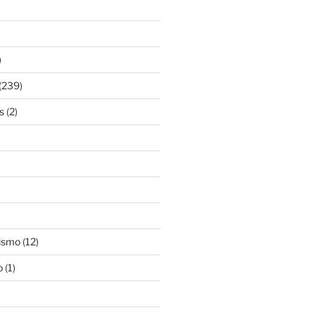
)
(239)
s
(2)
ismo
(12)
o
(1)