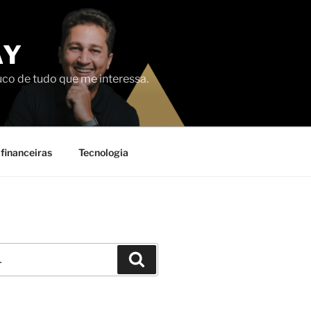
AY
uco de tudo que me interessa.
financeiras
Tecnologia
Pesquisar