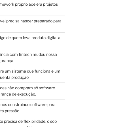
mework próprio acelera projetos
vel precisa nascer preparado para
ge de quem leva produto digital a
ência com fintech mudou nossa
gurança
tre um sistema que funciona e um
guenta produção
des não compram só software.
ança de execução.
mos construindo software para
lta pressão
e precisa de flexibilidade, o sob