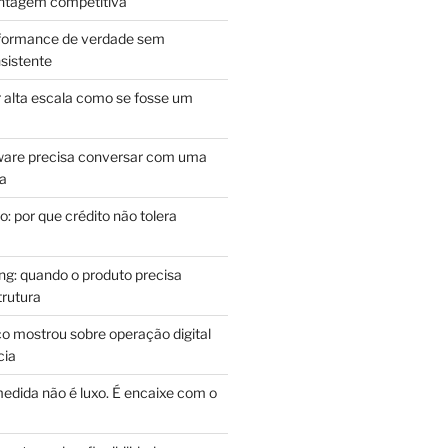
antagem competitiva
rformance de verdade sem
sistente
r alta escala como se fosse um
m
ware precisa conversar com uma
ca
: por que crédito não tolera
g: quando o produto precisa
rutura
o mostrou sobre operação digital
cia
edida não é luxo. É encaixe com o