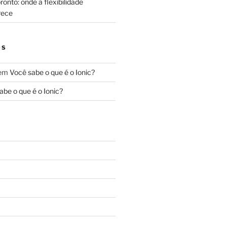
onto: onde a flexibilidade
rece
OS
em
Você sabe o que é o Ionic?
abe o que é o Ionic?