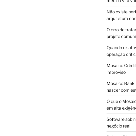
medida vira v
Não existe pe
arquitetura con
O erro de trata
projeto comu
Quando o soft
operação críti
Mosaico Crédito
improviso
Mosaico Bankin
nascer com est
O que o Mosaic
em alta exigên
Software sob m
negócio real