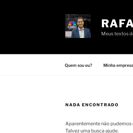
Pular
para
o
RAFA
conteúdo
Meus textos de
Quem sou eu?
Minha empresa
NADA ENCONTRADO
Aparentemente não pudemos en
Talvez uma busca ajude.