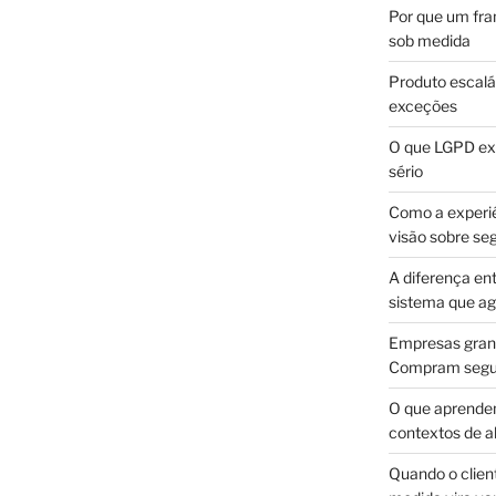
Por que um fra
sob medida
Produto escalá
exceções
O que LGPD exi
sério
Como a experi
visão sobre se
A diferença en
sistema que a
Empresas gran
Compram segur
O que aprende
contextos de a
Quando o client