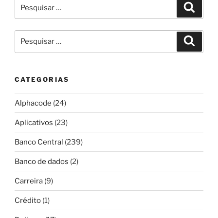
Pesquisar
Pesqui
por:
Pesquisar
Pesqui
por:
CATEGORIAS
Alphacode
(24)
Aplicativos
(23)
Banco Central
(239)
Banco de dados
(2)
Carreira
(9)
Crédito
(1)