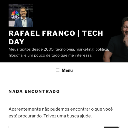
Pular
para
o
conteúdo
RAFAEL FRANCO | TECH
DAY
Meus textos desde 2005, tecnologia, marketing, política,
filosofia, e um pouco de tudo que me interessa.
Menu
NADA ENCONTRADO
Aparentemente não pudemos encontrar o que você
está procurando. Talvez uma busca ajude.