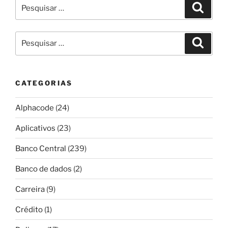
Pesquisar
Pesqui
por:
Pesquisar
Pesqui
por:
CATEGORIAS
Alphacode
(24)
Aplicativos
(23)
Banco Central
(239)
Banco de dados
(2)
Carreira
(9)
Crédito
(1)