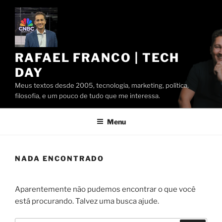
Pular
para
o
conteúdo
RAFAEL FRANCO | TECH
DAY
Meus textos desde 2005, tecnologia, marketing, política,
filosofia, e um pouco de tudo que me interessa.
Menu
NADA ENCONTRADO
Aparentemente não pudemos encontrar o que você
está procurando. Talvez uma busca ajude.