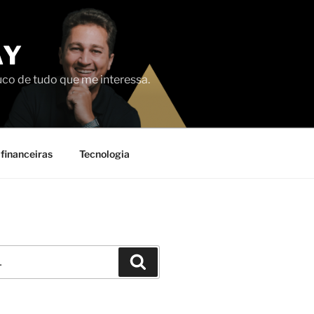
AY
uco de tudo que me interessa.
financeiras
Tecnologia
Pesquisar