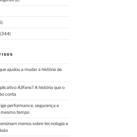
5)
(344)
TIGOS
 que ajudou a mudar a história da
licativo AJFans? A história que o
ão conta
ige performance, segurança e
ao mesmo tempo
ensinam menos sobre tecnologia e
isão