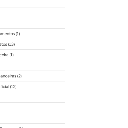
gamentos
(1)
etos
(13)
ceira
(1)
nanceiras
(2)
ficial
(12)