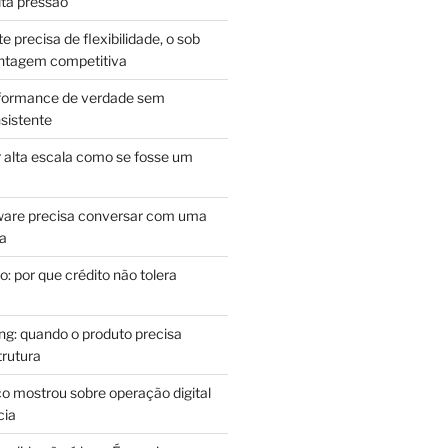
lta pressão
e precisa de flexibilidade, o sob
antagem competitiva
rformance de verdade sem
sistente
r alta escala como se fosse um
m
ware precisa conversar com uma
ca
: por que crédito não tolera
g: quando o produto precisa
rutura
o mostrou sobre operação digital
cia