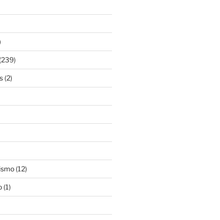
)
(239)
s
(2)
ismo
(12)
o
(1)