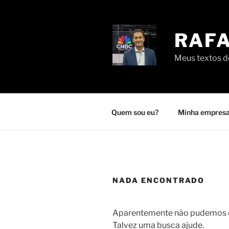
Pular
para
o
RAFA
conteúdo
Meus textos de
Quem sou eu?
Minha empresa
NADA ENCONTRADO
Aparentemente não pudemos en
Talvez uma busca ajude.