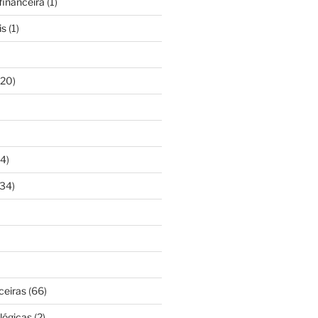
inanceira
(1)
is
(1)
20)
4)
34)
ceiras
(66)
lógicas
(2)