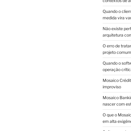
contextos de a
Quando o client
medida vira v
Não existe pe
arquitetura con
O erro de trata
projeto comu
Quando o soft
operação críti
Mosaico Crédito
improviso
Mosaico Bankin
nascer com est
O que o Mosaic
em alta exigên