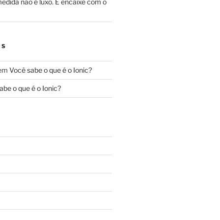
edida não é luxo. É encaixe com o
OS
em
Você sabe o que é o Ionic?
abe o que é o Ionic?