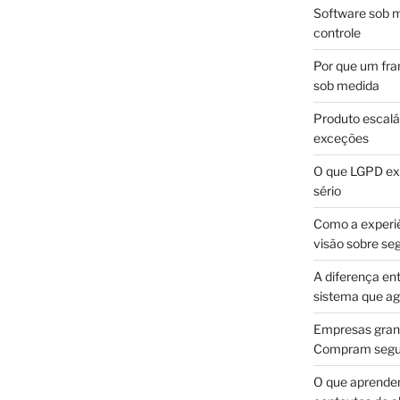
Software sob m
controle
Por que um fra
sob medida
Produto escalá
exceções
O que LGPD exi
sério
Como a experi
visão sobre se
A diferença en
sistema que a
Empresas gran
Compram segur
O que aprende