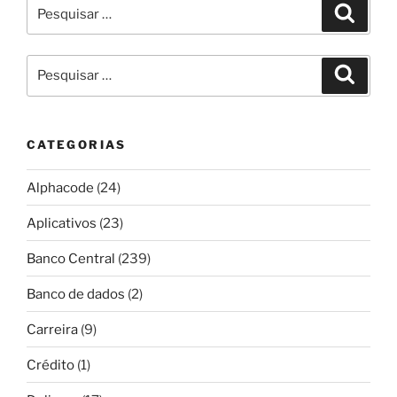
Pesquisar
Pesqui
por:
Pesquisar
Pesqui
por:
CATEGORIAS
Alphacode
(24)
Aplicativos
(23)
Banco Central
(239)
Banco de dados
(2)
Carreira
(9)
Crédito
(1)