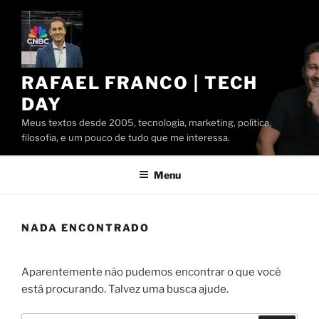
Pular
para
o
conteúdo
RAFAEL FRANCO | TECH
DAY
Meus textos desde 2005, tecnologia, marketing, política,
filosofia, e um pouco de tudo que me interessa.
Menu
NADA ENCONTRADO
Aparentemente não pudemos encontrar o que você
está procurando. Talvez uma busca ajude.