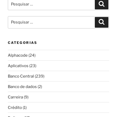
Pesquisar
Pesqui
por:
Pesquisar
Pesqui
por:
CATEGORIAS
Alphacode
(24)
Aplicativos
(23)
Banco Central
(239)
Banco de dados
(2)
Carreira
(9)
Crédito
(1)