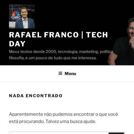
Pular
para
o
conteúdo
RAFAEL FRANCO | TECH
DAY
Meus textos desde 2005, tecnologia, marketing, política,
filosofia, e um pouco de tudo que me interessa.
Menu
NADA ENCONTRADO
Aparentemente não pudemos encontrar o que você
está procurando. Talvez uma busca ajude.