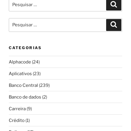
Pesquisar
Pesqui
por:
Pesquisar
Pesqui
por:
CATEGORIAS
Alphacode
(24)
Aplicativos
(23)
Banco Central
(239)
Banco de dados
(2)
Carreira
(9)
Crédito
(1)