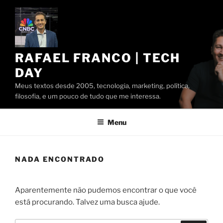
Pular
para
o
conteúdo
RAFAEL FRANCO | TECH
DAY
Meus textos desde 2005, tecnologia, marketing, política,
filosofia, e um pouco de tudo que me interessa.
Menu
NADA ENCONTRADO
Aparentemente não pudemos encontrar o que você
está procurando. Talvez uma busca ajude.