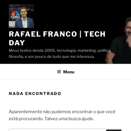
Pular
para
o
conteúdo
RAFAEL FRANCO | TECH
DAY
Meus textos desde 2005, tecnologia, marketing, política,
filosofia, e um pouco de tudo que me interessa.
Menu
NADA ENCONTRADO
Aparentemente não pudemos encontrar o que você
está procurando. Talvez uma busca ajude.