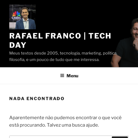
Pular
para
o
conteúdo
RAFAEL FRANCO | TECH
DAY
Meus textos desde 2005, tecnologia, marketing, política,
filosofia, e um pouco de tudo que me interessa.
Menu
NADA ENCONTRADO
Aparentemente não pudemos encontrar o que você
está procurando. Talvez uma busca ajude.