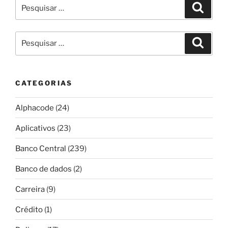
Pesquisar
Pesqui
por:
Pesquisar
Pesqui
por:
CATEGORIAS
Alphacode
(24)
Aplicativos
(23)
Banco Central
(239)
Banco de dados
(2)
Carreira
(9)
Crédito
(1)