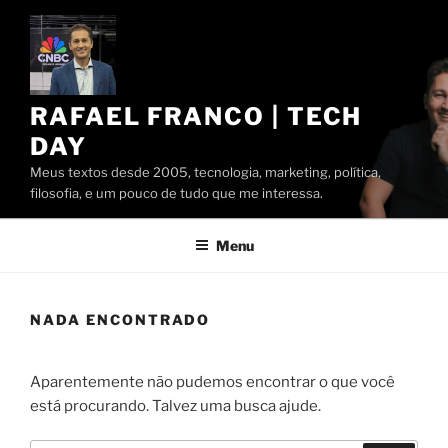
Pular
para
o
conteúdo
RAFAEL FRANCO | TECH
DAY
Meus textos desde 2005, tecnologia, marketing, política,
filosofia, e um pouco de tudo que me interessa.
Menu
NADA ENCONTRADO
Aparentemente não pudemos encontrar o que você
está procurando. Talvez uma busca ajude.