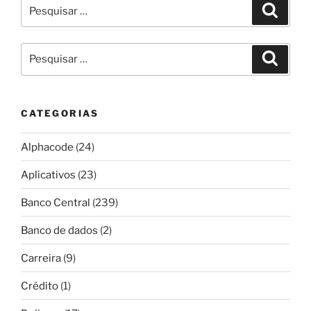
Pesquisar
Pesqui
por:
Pesquisar
Pesqui
por:
CATEGORIAS
Alphacode
(24)
Aplicativos
(23)
Banco Central
(239)
Banco de dados
(2)
Carreira
(9)
Crédito
(1)