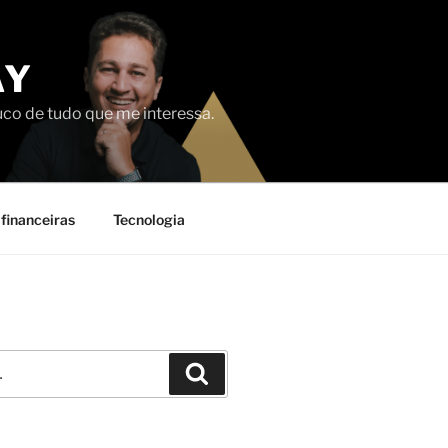
AY
uco de tudo que me interessa.
financeiras
Tecnologia
Pesquisar