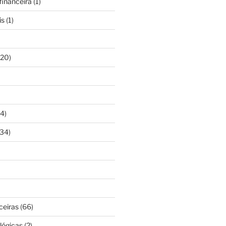
inanceira
(1)
is
(1)
20)
4)
34)
ceiras
(66)
lógicas
(2)