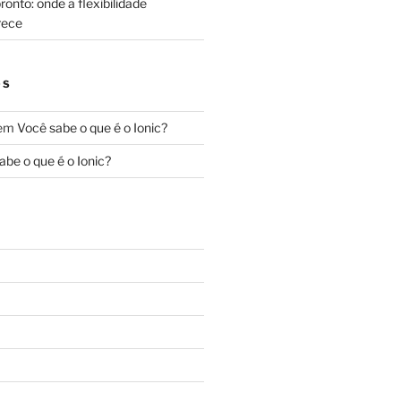
onto: onde a flexibilidade
rece
OS
em
Você sabe o que é o Ionic?
abe o que é o Ionic?