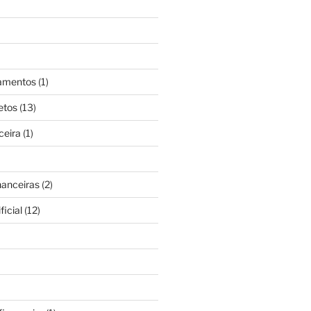
gamentos
(1)
etos
(13)
ceira
(1)
nanceiras
(2)
ficial
(12)