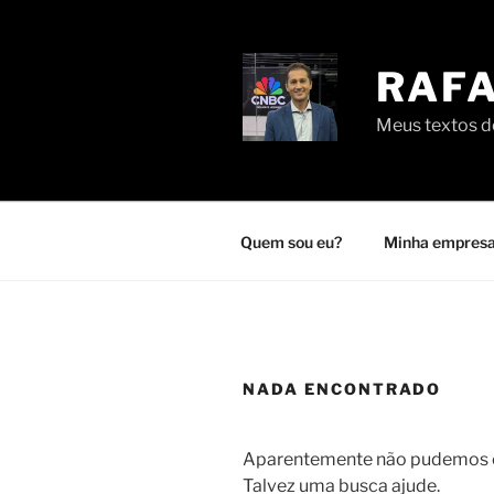
Pular
para
o
RAFA
conteúdo
Meus textos de
Quem sou eu?
Minha empresa
NADA ENCONTRADO
Aparentemente não pudemos en
Talvez uma busca ajude.