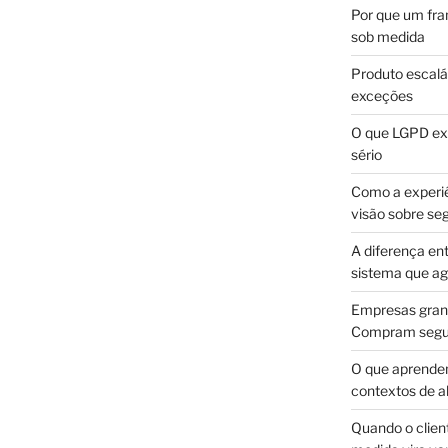
Por que um fra
sob medida
Produto escalá
exceções
O que LGPD exi
sério
Como a experi
visão sobre se
A diferença en
sistema que a
Empresas gran
Compram segur
O que aprende
contextos de a
Quando o client