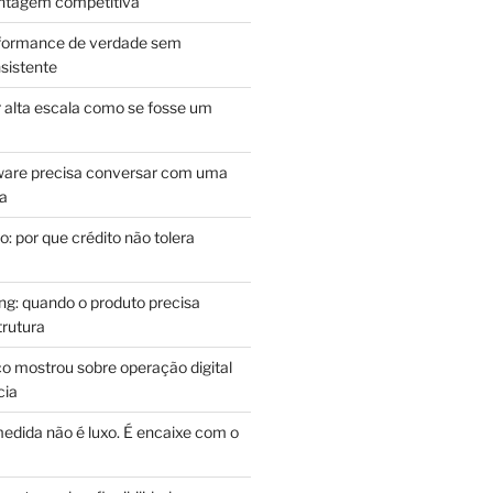
antagem competitiva
rformance de verdade sem
sistente
r alta escala como se fosse um
m
ware precisa conversar com uma
ca
: por que crédito não tolera
g: quando o produto precisa
rutura
o mostrou sobre operação digital
cia
edida não é luxo. É encaixe com o