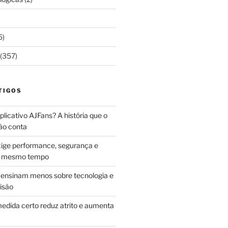
5)
(357)
TIGOS
licativo AJFans? A história que o
ão conta
ige performance, segurança e
ao mesmo tempo
ensinam menos sobre tecnologia e
isão
edida certo reduz atrito e aumenta