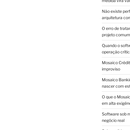
medida vira v
Não existe pe
arquitetura con
O erro de trata
projeto comu
Quando o soft
operação críti
Mosaico Crédito
improviso
Mosaico Bankin
nascer com est
O que o Mosaic
em alta exigên
Software sob m
negócio real