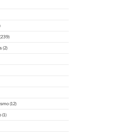
)
(239)
s
(2)
ismo
(12)
o
(1)