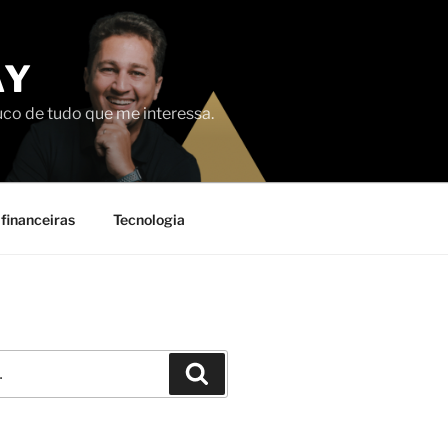
AY
uco de tudo que me interessa.
financeiras
Tecnologia
Pesquisar