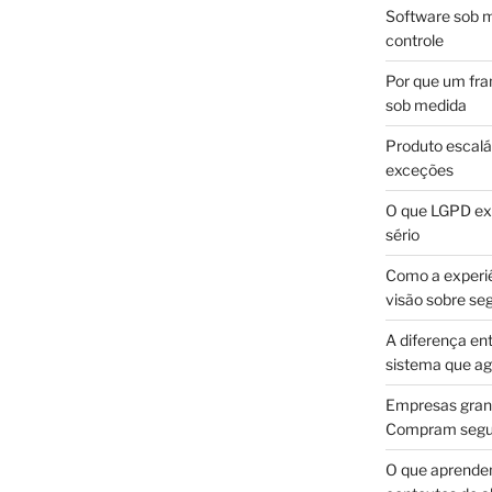
Software sob m
controle
Por que um fra
sob medida
Produto escalá
exceções
O que LGPD exi
sério
Como a experi
visão sobre se
A diferença en
sistema que a
Empresas gran
Compram segur
O que aprende