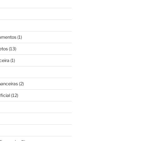
gamentos
(1)
etos
(13)
ceira
(1)
nanceiras
(2)
ficial
(12)