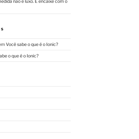
edida não é luxo. É encaixe com o
OS
em
Você sabe o que é o Ionic?
abe o que é o Ionic?