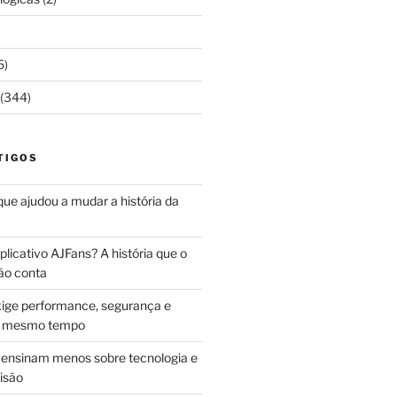
5)
(344)
TIGOS
 que ajudou a mudar a história da
licativo AJFans? A história que o
ão conta
ige performance, segurança e
ao mesmo tempo
ensinam menos sobre tecnologia e
isão