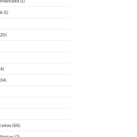
inanceira
(1)
is
(1)
20)
4)
34)
ceiras
(66)
lógicas
(2)