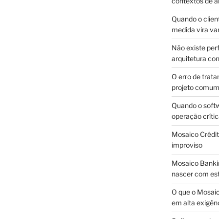
contextos de a
Quando o client
medida vira v
Não existe pe
arquitetura con
O erro de trata
projeto comu
Quando o soft
operação críti
Mosaico Crédito
improviso
Mosaico Bankin
nascer com est
O que o Mosaic
em alta exigên