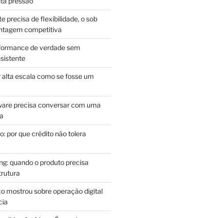
lta pressão
e precisa de flexibilidade, o sob
antagem competitiva
rformance de verdade sem
sistente
r alta escala como se fosse um
m
ware precisa conversar com uma
ca
: por que crédito não tolera
g: quando o produto precisa
rutura
o mostrou sobre operação digital
cia