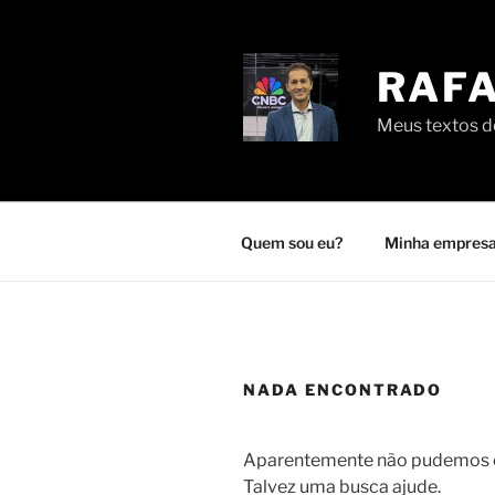
Pular
para
o
RAFA
conteúdo
Meus textos de
Quem sou eu?
Minha empresa
NADA ENCONTRADO
Aparentemente não pudemos en
Talvez uma busca ajude.