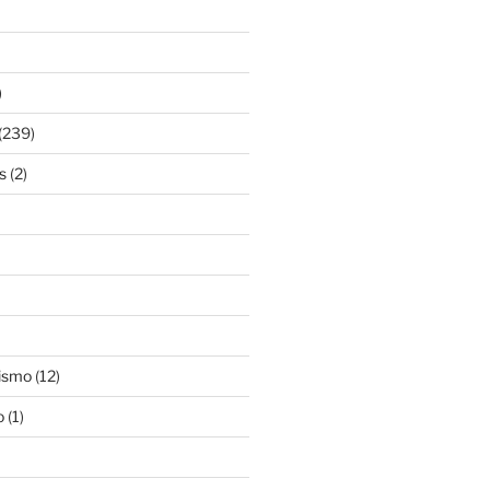
)
(239)
s
(2)
ismo
(12)
o
(1)