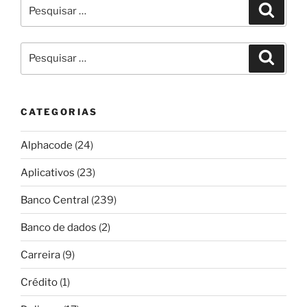
Pesquisar
Pesqui
por:
Pesquisar
Pesqui
por:
CATEGORIAS
Alphacode
(24)
Aplicativos
(23)
Banco Central
(239)
Banco de dados
(2)
Carreira
(9)
Crédito
(1)