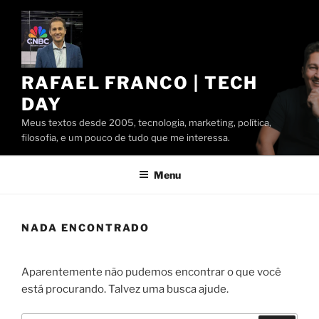
Pular
para
o
conteúdo
RAFAEL FRANCO | TECH
DAY
Meus textos desde 2005, tecnologia, marketing, política,
filosofia, e um pouco de tudo que me interessa.
Menu
NADA ENCONTRADO
Aparentemente não pudemos encontrar o que você
está procurando. Talvez uma busca ajude.