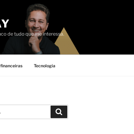
AY
uco de tudo que me interessa.
financeiras
Tecnologia
Pesquisar