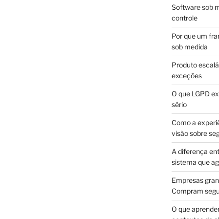
Software sob m
controle
Por que um fra
sob medida
Produto escalá
exceções
O que LGPD exi
sério
Como a experi
visão sobre se
A diferença en
sistema que a
Empresas gran
Compram segur
O que aprende