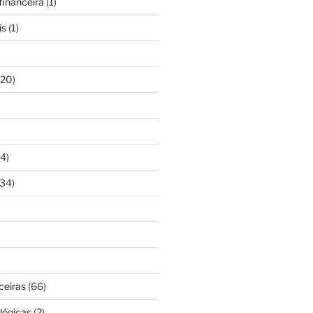
inanceira
(1)
is
(1)
20)
4)
34)
ceiras
(66)
lógicas
(2)