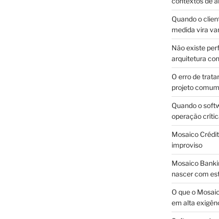
contextos de a
Quando o client
medida vira v
Não existe pe
arquitetura con
O erro de trata
projeto comu
Quando o soft
operação críti
Mosaico Crédito
improviso
Mosaico Bankin
nascer com est
O que o Mosaic
em alta exigên