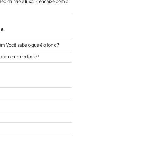
edida não é luxo. É encaixe com o
OS
em
Você sabe o que é o Ionic?
abe o que é o Ionic?