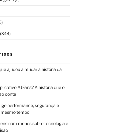
5)
(344)
TIGOS
 que ajudou a mudar a história da
licativo AJFans? A história que o
ão conta
ige performance, segurança e
ao mesmo tempo
ensinam menos sobre tecnologia e
isão