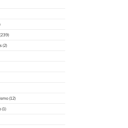
)
(239)
s
(2)
ismo
(12)
o
(1)