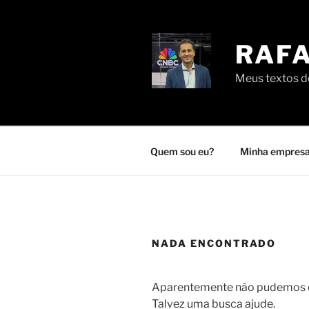
Pular
para
o
RAFA
conteúdo
Meus textos de
Quem sou eu?
Minha empresa
NADA ENCONTRADO
Aparentemente não pudemos en
Talvez uma busca ajude.