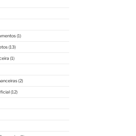
gamentos
(1)
etos
(13)
ceira
(1)
nanceiras
(2)
ficial
(12)