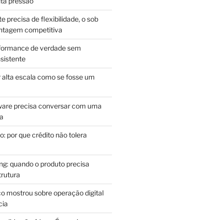
lta pressão
e precisa de flexibilidade, o sob
antagem competitiva
rformance de verdade sem
sistente
r alta escala como se fosse um
m
ware precisa conversar com uma
ca
: por que crédito não tolera
g: quando o produto precisa
rutura
o mostrou sobre operação digital
cia